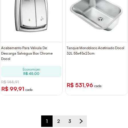
Acabamento Para Válvula De
Tanque Monobloco Acetinado Docol
Descarga Salvágua Box Chrome
32L 55x45x23cm
Docol
Economize:
R$ 45,00
R$ 144,91
R$ 531,96
cada
R$ 99,91
cada
1
2
3