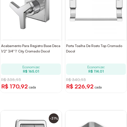
Acabamento Para Registro Base Deca
Porta Toalha De Rosto Top Cromado
1/2" 3/4" 1' City Cromado Docol
Docol
Economize:
Economize:
R$ 165,01
R$ 114,01
R$ 335,93
R$ 340,93
R$ 170,92
R$ 226,92
cada
cada
-31%