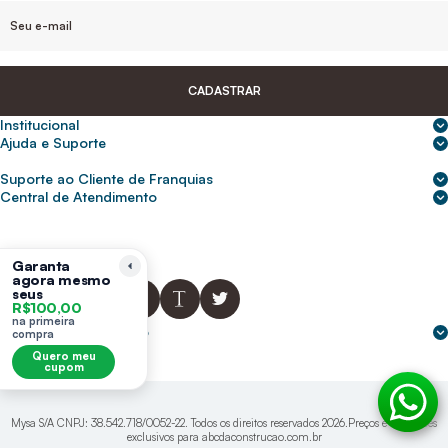
CADASTRAR
Institucional
Sobre nós
Ajuda e Suporte
Central de Ajuda
Nossas lojas
Suporte ao Cliente de Franquias
Frete e entrega
Para empresas
2ª Via de Boletos - Crédito ABC
Central de Atendimento
Trocas e devoluções
0800 200 0216
Seja um franqueado
Portal de solicitação do titular
Cupons de desconto
Trabalhe conosco
(31) 9 9105-5920
Siga-nos
Política de Privacidade
Garanta
agora mesmo
abcnasuacasa.atendimento@abcdaconstrucao.com.br
Privacidade e segurança
seus
R$100,00
Voz: Segunda a Sexta das 08:00 às 18:00
na primeira
Whatsapp: Segunda a Sexta das 08:00 às 18:00
Formas de pagamento
compra
Domingos e Feriados - sem expediente.
Quero meu
cupom
Mysa S/A CNPJ: 38.542.718/0052-22. Todos os direitos reservados 2026.Preços e condições
exclusivos para abcdaconstrucao.com.br