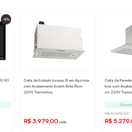
-8%
4EI 80
Coifa de Embutir Incasso 51 em Aço Inox
Coifa de Parede
com Acabamento Scotch Brite 51cm
Inox com Acabam
220V Tramontina
cm 220V Tramon
Econom
R$ 6.088,55
R$ 3.979,00
R$ 5.279
cada