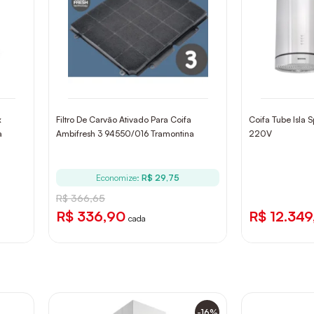
x
Filtro De Carvão Ativado Para Coifa
Coifa Tube Isla 
a
Ambifresh 3 94550/016 Tramontina
220V
Economize:
R$ 29,75
R$ 366,65
R$ 336,90
R$ 12.349
cada
-16%