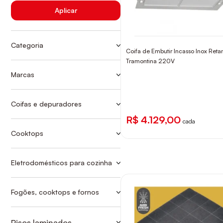
Aplicar
Categoria
Coifa de Embutir Incasso Inox Reta
Ver mais
ACESSÓRIOS
Tramontina 220V
COIFAS DE EMBUTIR
Marcas
TRAMONTINA
COIFAS DE ILHA
COIFAS DE PAREDE
Coifas e depuradores
ACESSÓRIOS
COIFAS E DEPURADORES
R$ 4.129,00
cada
COIFAS DE EMBUTIR
COOKTOP POR INDUÇÃO
Cooktops
COOKTOP POR INDUÇÃO
COIFAS DE ILHA
COOKTOPS INDUÇÃO
COIFAS DE PAREDE
Eletrodomésticos para cozinha
COIFAS E DEPURADORES
Fogões, cooktops e fornos
COOKTOPS INDUÇÃO
Pisos laminados