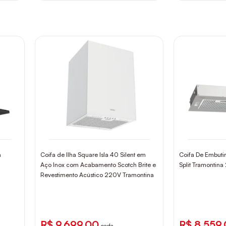
m
Coifa de Ilha Square Isla 40 Silent em
Coifa De Embuti
Aço Inox com Acabamento Scotch Brite e
Split Tramontin
Revestimento Acústico 220V Tramontina
R$ 9.699,00
R$ 8.559
cada