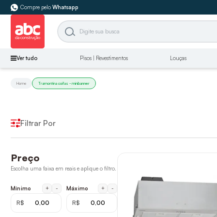
Compre pelo
Whatsapp
Ver tudo
Pisos | Revestimentos
Louças
Home
Tramontina coifas - minibanner
Filtrar Por
Preço
Escolha uma faixa em reais e aplique o filtro.
+
-
+
-
Mínimo
Máximo
R$
R$