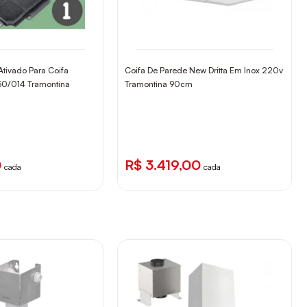
 Ativado Para Coifa
Coifa De Parede New Dritta Em Inox 220v
50/014 Tramontina
Tramontina 90cm
0
R$ 3.419,00
cada
cada