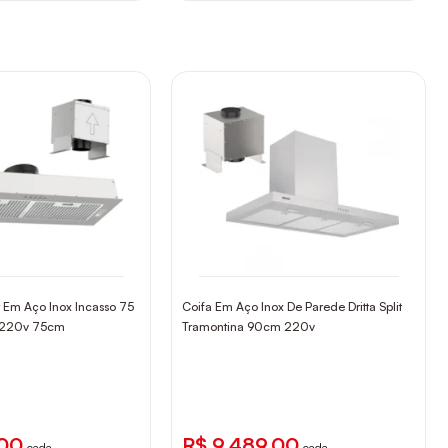
r Em Aço Inox Incasso 75
Coifa Em Aço Inox De Parede Dritta Split
a 220v 75cm
Tramontina 90cm 220v
,00
R$ 9.489,00
cada
cada