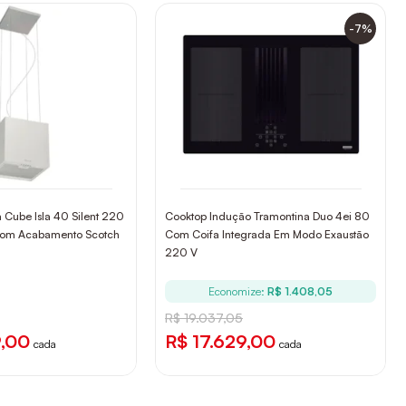
-7%
 Cube Isla 40 Silent 220
Cooktop Indução Tramontina Duo 4ei 80
Com Acabamento Scotch
Com Coifa Integrada Em Modo Exaustão
220 V
Economize:
R$ 1.408,05
R$ 19.037,05
9,00
R$ 17.629,00
cada
cada