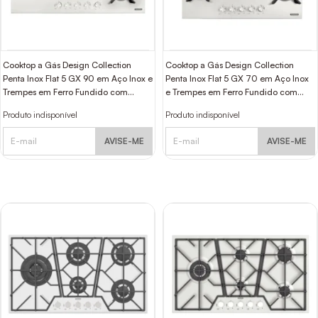
Cooktop a Gás Design Collection
Cooktop a Gás Design Collection
Penta Inox Flat 5 GX 90 em Aço Inox e
Penta Inox Flat 5 GX 70 em Aço Inox
Trempes em Ferro Fundido com
e Trempes em Ferro Fundido com
Acendimento Automático e 5 Bocas
Acendimento Automático e 5
Produto indisponível
Produto indisponível
Tramontina
Queimadores Tramontina
AVISE-ME
AVISE-ME