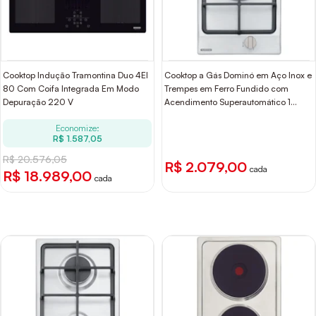
Cooktop Indução Tramontina Duo 4EI
Cooktop a Gás Dominó em Aço Inox e
80 Com Coifa Integrada Em Modo
Trempes em Ferro Fundido com
Depuração 220 V
Acendimento Superautomático 1
Queimador Tramontina
Economize:
R$ 1.587,05
R$ 20.576,05
R$ 2.079,00
cada
R$ 18.989,00
cada