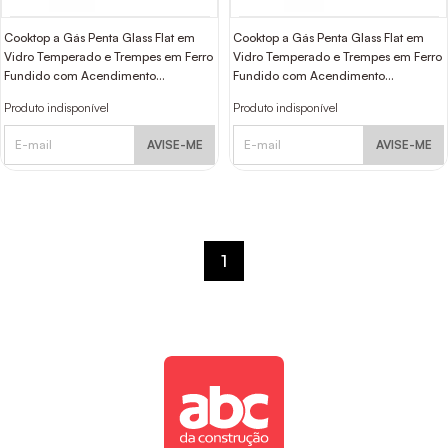
Cooktop a Gás Penta Glass Flat em
Cooktop a Gás Penta Glass Flat em
Vidro Temperado e Trempes em Ferro
Vidro Temperado e Trempes em Ferro
Fundido com Acendimento
Fundido com Acendimento
Automático 5 Queimadores
Automático 5 Queimadores
Produto indisponível
Produto indisponível
Tramontina Design Collection
Tramontina Design Collection
AVISE-ME
AVISE-ME
1