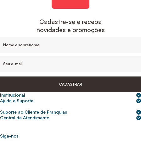
Cadastre-se e receba
novidades e promoções
CADASTRAR
Institucional
Sobre nós
Ajuda e Suporte
Central de Ajuda
Nossas lojas
Suporte ao Cliente de Franquias
Frete e entrega
Para empresas
2ª Via de Boletos - Crédito ABC
Central de Atendimento
Trocas e devoluções
0800 200 0216
Seja um franqueado
Portal de solicitação do titular
Cupons de desconto
Trabalhe conosco
(31) 9 9105-5920
Siga-nos
Política de Privacidade