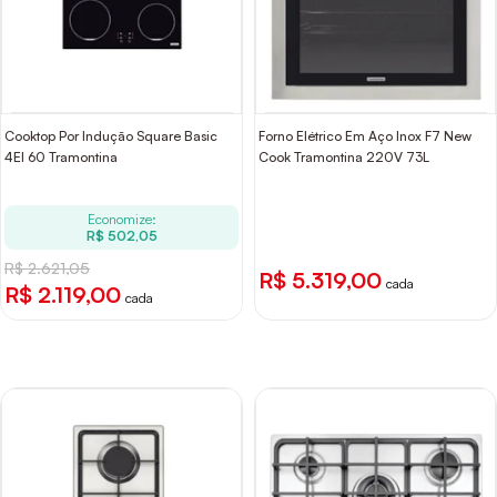
Cooktop Por Indução Square Basic
Forno Elétrico Em Aço Inox F7 New
4EI 60 Tramontina
Cook Tramontina 220V 73L
Economize:
R$ 502,05
R$ 2.621,05
R$ 5.319,00
cada
R$ 2.119,00
cada