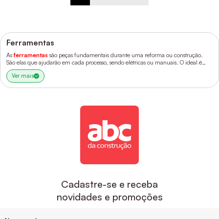
Ferramentas
As
ferramentas
são peças fundamentais durante uma reforma ou construção.
São elas que ajudarão em cada processo, sendo elétricas ou manuais. O ideal é
montar uma caixa com todas elas para tê-las à disposição até mesmo no dia a dia.
Ver mais
Cadastre-se e receba
novidades e promoções