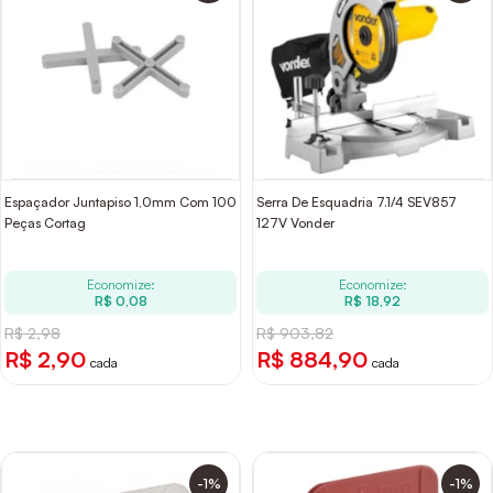
Espaçador Juntapiso 1,0mm Com 100
Serra De Esquadria 7.1/4 SEV857
Peças Cortag
127V Vonder
Economize:
Economize:
R$ 0,08
R$ 18,92
R$ 2,98
R$ 903,82
R$ 2,90
R$ 884,90
cada
cada
-1%
-1%