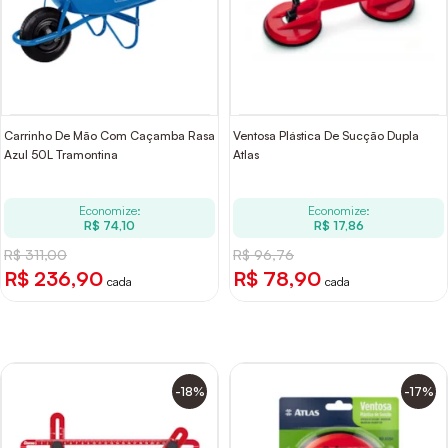
Carrinho De Mão Com Caçamba Rasa
Ventosa Plástica De Sucção Dupla
Azul 50L Tramontina
Atlas
Economize:
Economize:
R$ 74,10
R$ 17,86
R$ 311,00
R$ 96,76
R$ 236,90
R$ 78,90
cada
cada
-18%
-17%