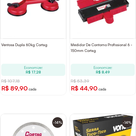
Ventosa Dupla 60kg Cortag
Medidor De Contorno Profissional 6 -
150mm Cortag
Economize:
Economize:
R$ 17,28
R$ 8,49
R$ 107,18
R$ 53,39
R$ 89,90
R$ 44,90
cada
cada
-14%
-14%