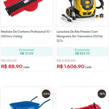
Medidor De Contorno Profissional 10 -
Lavadora De Alta Pressão Com
250mm Cortag
Mangueira 5m Tramontina 2100w
127v
Economize:
Economize:
R$ 37,09
R$ 521,70
R$ 125,99
R$ 2.128,60
R$ 88,90
R$ 1.606,90
cada
cada
-24%
-18%