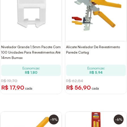
Nivelador Grande 1,5mm Pacote Com
Alicate Nivelador De Revestimento
100 Unidades Para Revestimentos Até
Parede Cortag
14mm Bumax
Economize:
Economize:
R$ 1,80
R$ 5,94
R$ 19,70
R$ 62,84
R$ 17,90
R$ 56,90
cada
cada
-9%
-6%