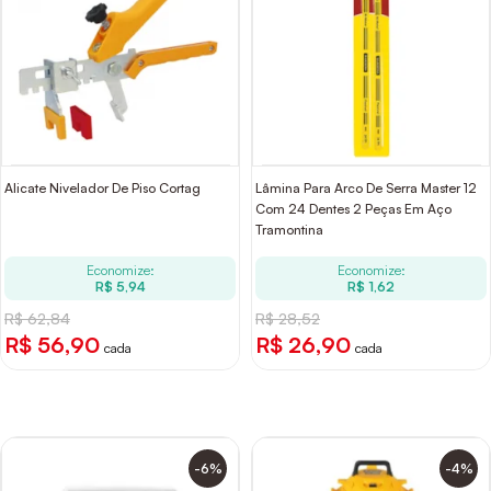
Alicate Nivelador De Piso Cortag
Lâmina Para Arco De Serra Master 12
Com 24 Dentes 2 Peças Em Aço
Tramontina
Economize:
Economize:
R$ 5,94
R$ 1,62
R$ 62,84
R$ 28,52
R$ 56,90
R$ 26,90
cada
cada
-6%
-4%