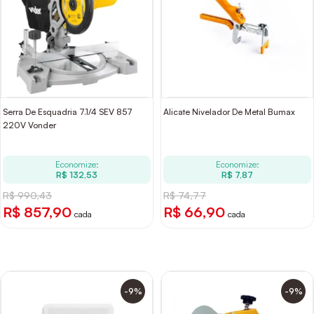
Serra De Esquadria 7.1/4 SEV 857
Alicate Nivelador De Metal Bumax
220V Vonder
Economize:
Economize:
R$ 132,53
R$ 7,87
R$ 990,43
R$ 74,77
R$ 857,90
R$ 66,90
cada
cada
-9%
-9%