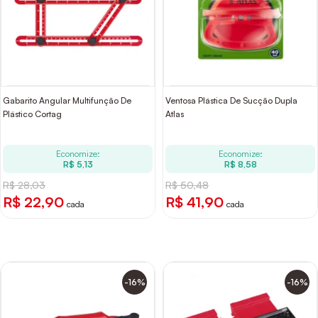
Gabarito Angular Multifunção De
Ventosa Plástica De Sucção Dupla
Plástico Cortag
Atlas
Economize:
Economize:
R$ 5,13
R$ 8,58
R$ 28,03
R$ 50,48
R$ 22,90
R$ 41,90
cada
cada
-16%
-16%