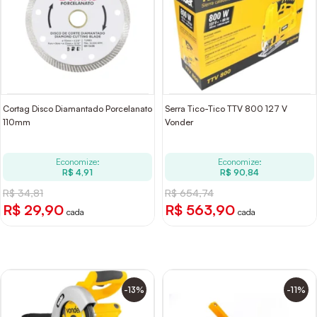
Cortag Disco Diamantado Porcelanato
Serra Tico-Tico TTV 800 127 V
110mm
Vonder
Economize:
Economize:
R$ 4,91
R$ 90,84
R$ 34,81
R$ 654,74
R$ 29,90
R$ 563,90
cada
cada
-13%
-11%