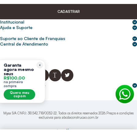
CADASTRAR
Institucional
Sobre nós
Ajuda e Suporte
Central de Ajuda
Nossas lojas
Suporte ao Cliente de Franquias
Frete e entrega
Para empresas
2ª Via de Boletos - Crédito ABC
Central de Atendimento
Trocas e devoluções
0800 200 0216
Seja um franqueado
Portal de solicitação do titular
Cupons de desconto
Trabalhe conosco
(31) 9 9105-5920
Siga-nos
Política de Privacidade
Garanta
agora mesmo
abcnasuacasa.atendimento@abcdaconstrucao.com.br
Privacidade e segurança
seus
R$100,00
Voz: Segunda a Sexta das 08:00 às 18:00
na primeira
Whatsapp: Segunda a Sexta das 08:00 às 18:00
Formas de pagamento
compra
Domingos e Feriados - sem expediente.
Quero meu
cupom
Mysa S/A CNPJ: 38.542.718/0052-22. Todos os direitos reservados 2026.Preços e condições
exclusivos para abcdaconstrucao.com.br