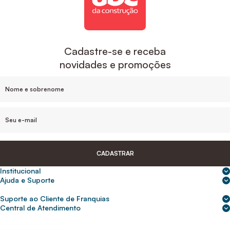
Cadastre-se e receba
novidades e promoções
CADASTRAR
Institucional
Sobre nós
Ajuda e Suporte
Central de Ajuda
Nossas lojas
Suporte ao Cliente de Franquias
Frete e entrega
Para empresas
2ª Via de Boletos - Crédito ABC
Central de Atendimento
Trocas e devoluções
0800 200 0216
Seja um franqueado
Portal de solicitação do titular
Cupons de desconto