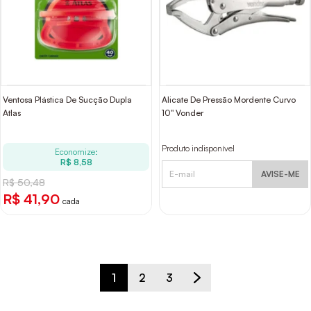
Ventosa Plástica De Sucção Dupla
Alicate De Pressão Mordente Curvo
Atlas
10" Vonder
Produto indisponível
Economize:
R$ 8,58
AVISE-ME
R$ 50,48
R$ 41,90
cada
1
2
3