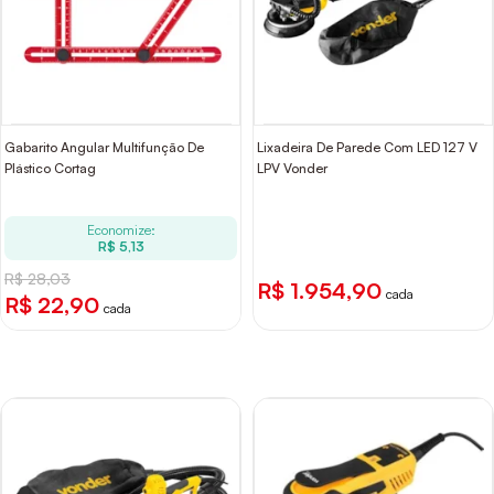
Gabarito Angular Multifunção De
Lixadeira De Parede Com LED 127 V
Plástico Cortag
LPV Vonder
Economize:
R$ 5,13
R$ 28,03
R$ 1.954,90
cada
R$ 22,90
cada