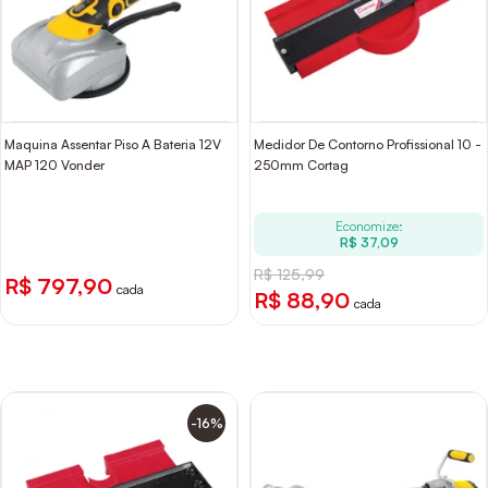
Maquina Assentar Piso A Bateria 12V
Medidor De Contorno Profissional 10 -
MAP 120 Vonder
250mm Cortag
Economize:
R$ 37,09
R$ 125,99
R$ 797,90
cada
R$ 88,90
cada
-16%