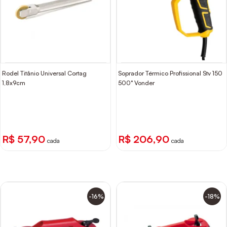
Rodel Titânio Universal Cortag
Soprador Térmico Profissional Stv 150
1,8x9cm
500° Vonder
R$ 57,90
R$ 206,90
cada
cada
-16%
-18%