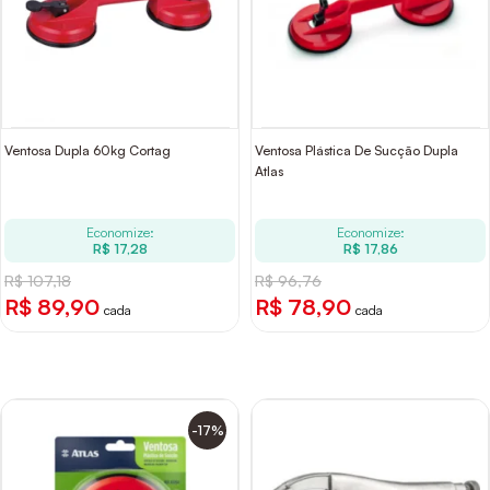
Ventosa Dupla 60kg Cortag
Ventosa Plástica De Sucção Dupla
Atlas
Economize:
Economize:
R$ 17,28
R$ 17,86
R$ 107,18
R$ 96,76
R$ 89,90
R$ 78,90
cada
cada
-17%