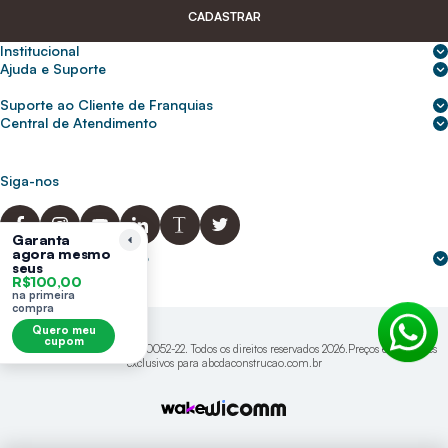
CADASTRAR
Institucional
Sobre nós
Ajuda e Suporte
Central de Ajuda
Nossas lojas
Suporte ao Cliente de Franquias
Frete e entrega
Para empresas
2ª Via de Boletos - Crédito ABC
Central de Atendimento
Trocas e devoluções
0800 200 0216
Seja um franqueado
Portal de solicitação do titular
Cupons de desconto
Trabalhe conosco
(31) 9 9105-5920
Siga-nos
Política de Privacidade
abcnasuacasa.atendimento@abcdaconstrucao.com.br
Privacidade e segurança
Voz: Segunda a Sexta das 08:00 às 18:00
Garanta
agora mesmo
Whatsapp: Segunda a Sexta das 08:00 às 18:00
Formas de pagamento
seus
Domingos e Feriados - sem expediente.
R$100,00
na primeira
compra
Quero meu
cupom
Mysa S/A CNPJ: 38.542.718/0052-22. Todos os direitos reservados 2026.Preços e condições
exclusivos para abcdaconstrucao.com.br