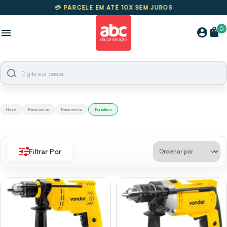
💳 PARCELE EM ATÉ 10X SEM JUROS
🚚
FRETE GRÁTIS SUL E SUDESTE
0
shopping_bag
account_circle
menu
Home
Ferramentas
Ferramentas
Furadeira
Filtrar Por