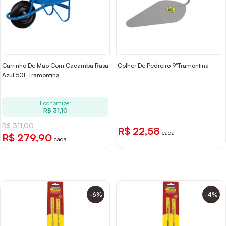
Carrinho De Mão Com Caçamba Rasa
Colher De Pedreiro 9"Tramontina
Azul 50L Tramontina
Economize:
R$ 31,10
R$ 311,00
R$ 22,58
cada
R$ 279,90
cada
-6%
-4%