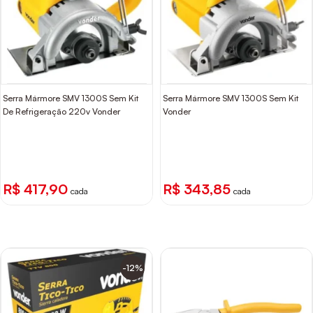
Serra Mármore SMV 1300S Sem Kit
Serra Mármore SMV 1300S Sem Kit
De Refrigeração 220v Vonder
Vonder
R$ 417,90
R$ 343,85
cada
cada
-12%