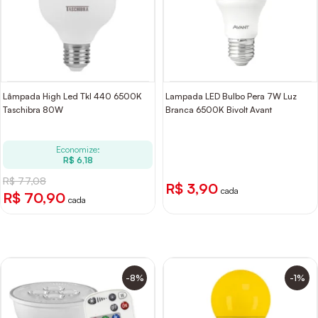
Lâmpada High Led Tkl 440 6500K
Lampada LED Bulbo Pera 7W Luz
Taschibra 80W
Branca 6500K Bivolt Avant
Economize:
R$ 6,18
R$ 77,08
R$ 3,90
cada
R$ 70,90
cada
-8%
-1%