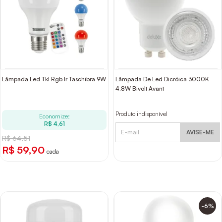
Lâmpada Led Tkl Rgb Ir Taschibra 9W
Lâmpada De Led Dicróica 3000K
4,8W Bivolt Avant
Produto indisponível
Economize:
R$ 4,61
AVISE-ME
R$ 64,51
R$ 59,90
cada
-6%