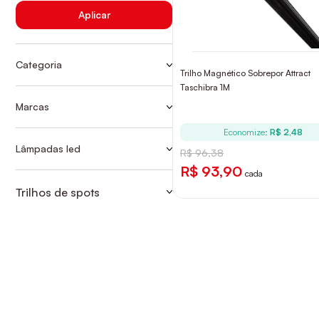
Aplicar
Categoria
Trilho Magnético Sobrepor Attract
TRILHO
Taschibra 1M
TRILHOS
Marcas
AVANT
Economize:
R$ 2,48
TASCHIBRA
Lâmpadas led
R$ 96,38
TRILHO
R$ 93,90
cada
Trilhos de spots
TRILHOS