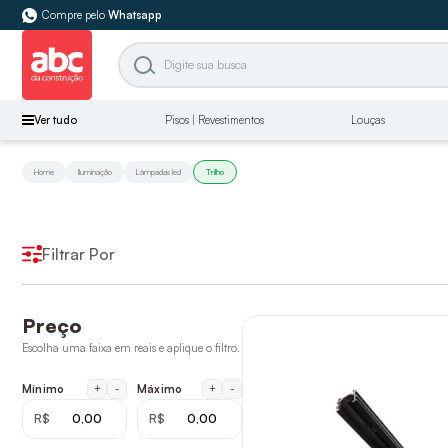
Compre pelo
Whatsapp
Ver tudo
Pisos | Revestimentos
Louças
Home
Iluminação
Lâmpadas led
Trilho
Filtrar Por
Preço
Escolha uma faixa em reais e aplique o filtro.
+
-
+
-
Mínimo
Máximo
R$
R$