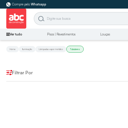
Compre pelo
Whatsapp
Ver tudo
Pisos | Revestimentos
Louças
Home
Iluminação
Lâmpadas vapor metálico
Tubulares
Filtrar Por