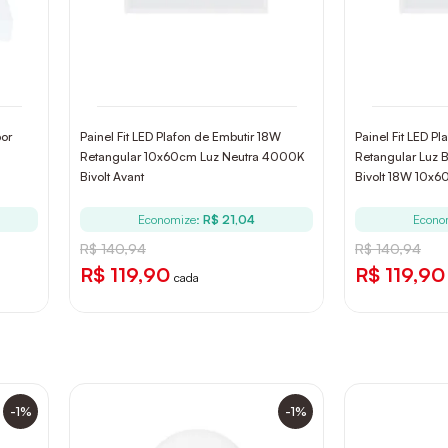
or
Painel Fit LED Plafon de Embutir 18W
Painel Fit LED Pl
Retangular 10x60cm Luz Neutra 4000K
Retangular Luz 
Bivolt Avant
Bivolt 18W 10x
Economize:
R$ 21,04
Econo
R$ 140,94
R$ 140,94
R$ 119,90
R$ 119,90
cada
-1%
-1%