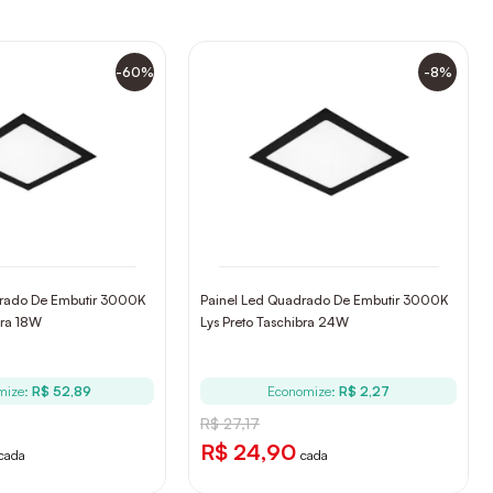
-60%
-8%
drado De Embutir 3000K
Painel Led Quadrado De Embutir 3000K
bra 18W
Lys Preto Taschibra 24W
mize:
R$ 52,89
Economize:
R$ 2,27
R$ 27,17
R$ 24,90
cada
cada