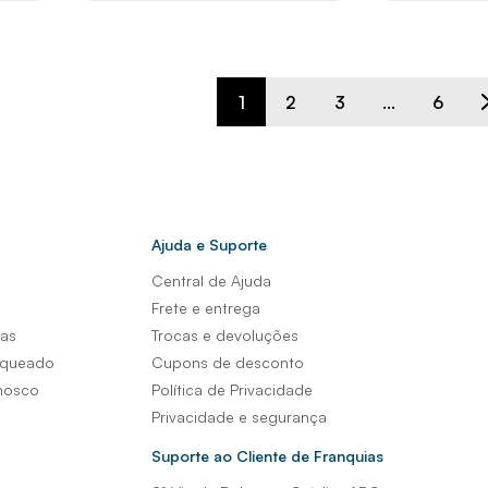
1
2
3
...
6
Ajuda e Suporte
Central de Ajuda
s
Frete e entrega
sas
Trocas e devoluções
nqueado
Cupons de desconto
nosco
Política de Privacidade
Privacidade e segurança
Suporte ao Cliente de Franquias