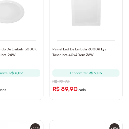
ondo De Embutir 3000K
Painel Led De Embutir 3000K Lys
hibra 24W
Taschibra 40x40cm 36W
omize:
R$ 6,89
Economize:
R$ 2,83
R$ 92,73
R$ 89,90
cada
cada
-33%
-9%