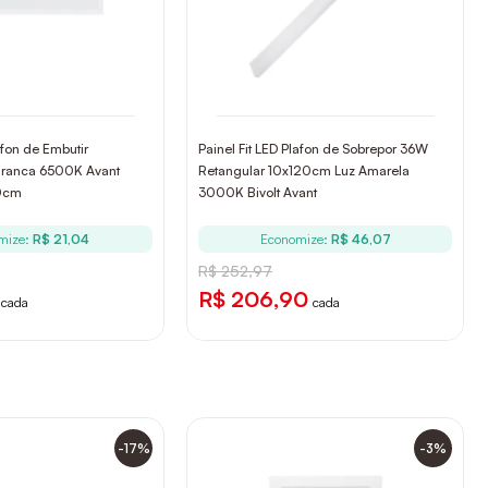
afon de Embutir
Painel Fit LED Plafon de Sobrepor 36W
Branca 6500K Avant
Retangular 10x120cm Luz Amarela
60cm
3000K Bivolt Avant
mize:
R$ 21,04
Economize:
R$ 46,07
R$ 252,97
R$ 206,90
cada
cada
-17%
-3%