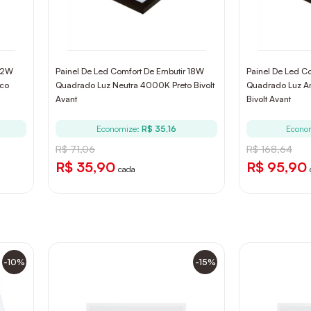
 12W
Painel De Led Comfort De Embutir 18W
Painel De Led C
co
Quadrado Luz Neutra 4000K Preto Bivolt
Quadrado Luz A
Avant
Bivolt Avant
Economize:
R$ 35,16
Econo
R$ 71,06
R$ 168,64
R$ 35,90
R$ 95,90
cada
-10%
-15%