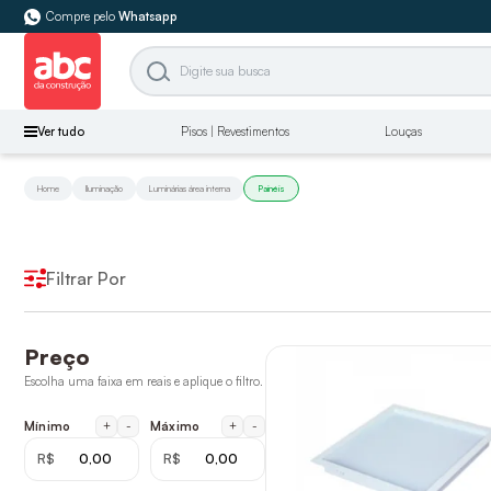
Compre pelo
Whatsapp
Ver tudo
Pisos | Revestimentos
Louças
Home
Iluminação
Luminárias área interna
Painéis
Filtrar Por
Preço
Escolha uma faixa em reais e aplique o filtro.
+
-
+
-
Mínimo
Máximo
R$
R$