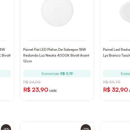
24W
Painel Flat LED Plafon De Sobrepor 18W
Painel Led Red
Bivolt
Redondo Luz Neutra 4000K Bivolt Avant
Lys Branco Tasc
12cm
Economize:
R$ 0,19
Econ
R$ 24,09
R$ 39,79
R$ 23,90
R$ 32,90
cada
-9%
-11%