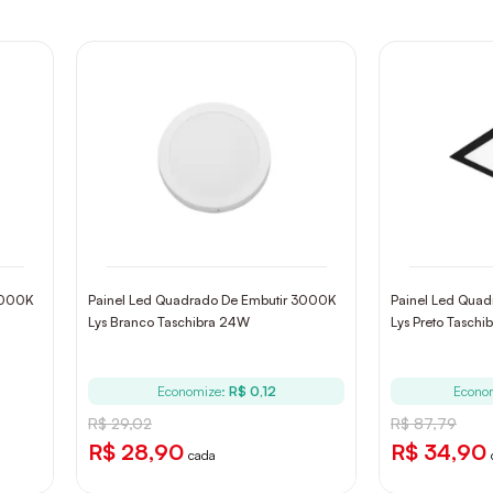
3000K
Painel Led Quadrado De Embutir 3000K
Painel Led Qua
Lys Branco Taschibra 24W
Lys Preto Taschi
Economize:
R$ 0,12
Econo
R$ 29,02
R$ 87,79
R$ 28,90
R$ 34,90
cada