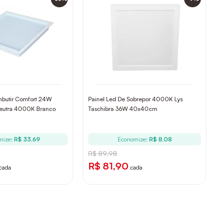
mbutir Comfort 24W
Painel Led De Sobrepor 4000K Lys
eutra 4000K Branco
Taschibra 36W 40x40cm
mize:
R$ 33,69
Economize:
R$ 8,08
R$ 89,98
R$ 81,90
cada
cada