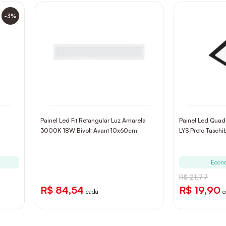
-3%
Painel Led Fit Retangular Luz Amarela
Painel Led Qua
3000K 18W Bivolt Avant 10x60cm
LYS Preto Taschi
Econ
R$ 21,77
R$ 84,54
R$ 19,90
cada
c