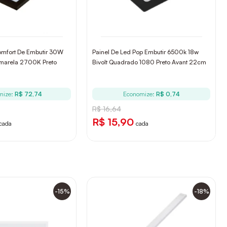
omfort De Embutir 30W
Painel De Led Pop Embutir 6500k 18w
marela 2700K Preto
Bivolt Quadrado 1080 Preto Avant 22cm
mize:
R$ 72,74
Economize:
R$ 0,74
R$ 16,64
R$ 15,90
cada
cada
-15%
-18%