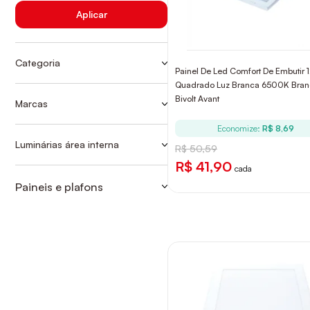
Aplicar
Categoria
Painel De Led Comfort De Embutir
PAINÉIS
Quadrado Luz Branca 6500K Bran
PAINEIS DE EMBUTIR
Bivolt Avant
Marcas
AVANT
PAINEIS DE SOBREPOR
Economize:
R$ 8,69
TASCHIBRA
Luminárias área interna
R$ 50,59
PAINÉIS
R$ 41,90
cada
Paineis e plafons
PAINEIS DE EMBUTIR
PAINEIS DE SOBREPOR