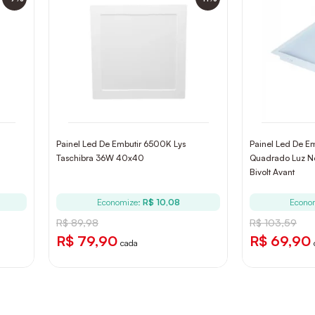
Painel Led De Embutir 6500K Lys
Painel Led De E
Taschibra 36W 40x40
Quadrado Luz N
Bivolt Avant
Economize:
R$ 10,08
Econo
R$ 89,98
R$ 103,59
R$ 79,90
R$ 69,90
cada