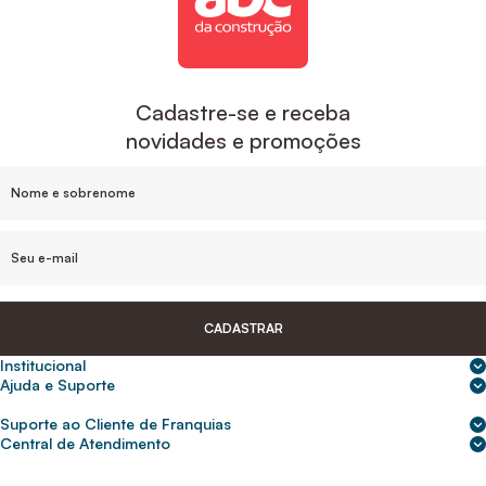
Cadastre-se e receba
novidades e promoções
CADASTRAR
Institucional
Sobre nós
Ajuda e Suporte
Central de Ajuda
Nossas lojas
Suporte ao Cliente de Franquias
Frete e entrega
Para empresas
2ª Via de Boletos - Crédito ABC
Central de Atendimento
Trocas e devoluções
0800 200 0216
Seja um franqueado
Portal de solicitação do titular
Cupons de desconto