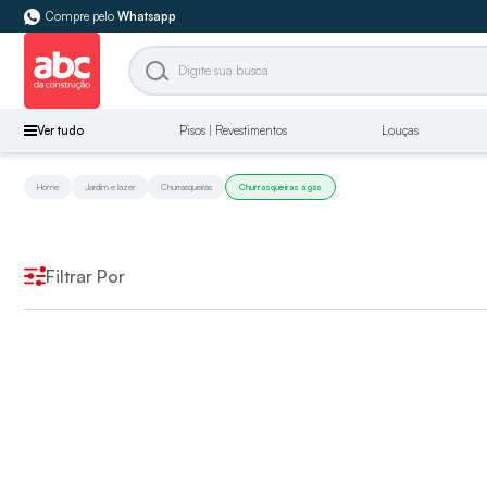
Compre pelo
Whatsapp
Ver tudo
Pisos | Revestimentos
Louças
Home
Jardim e lazer
Churrasqueiras
Churrasqueiras à gás
Filtrar Por