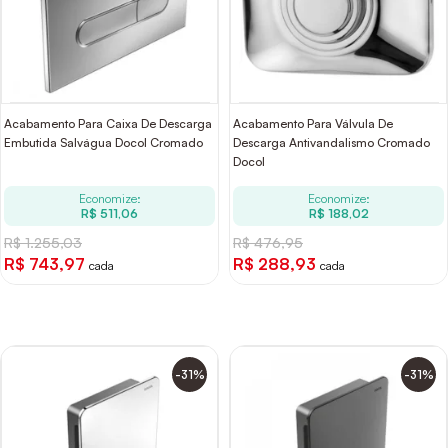
Acabamento Para Caixa De Descarga
Acabamento Para Válvula De
Embutida Salvágua Docol Cromado
Descarga Antivandalismo Cromado
Docol
Economize:
Economize:
R$ 511,06
R$ 188,02
R$ 1.255,03
R$ 476,95
R$ 743,97
R$ 288,93
cada
cada
-31%
-31%