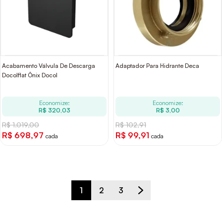
Acabamento Válvula De Descarga
Adaptador Para Hidrante Deca
Docolflat Ônix Docol
Economize:
Economize:
R$ 320,03
R$ 3,00
R$ 1.019,00
R$ 102,91
R$ 698,97
R$ 99,91
cada
cada
1
2
3