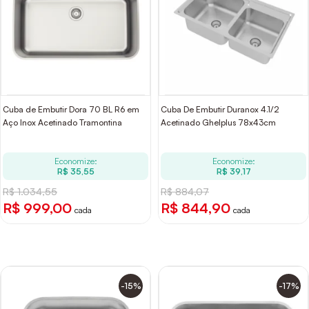
Cuba de Embutir Dora 70 BL R6 em
Cuba De Embutir Duranox 4.1/2
Aço Inox Acetinado Tramontina
Acetinado Ghelplus 78x43cm
Economize:
Economize:
R$ 35,55
R$ 39,17
R$ 1.034,55
R$ 884,07
R$ 999,00
R$ 844,90
cada
cada
-15%
-17%