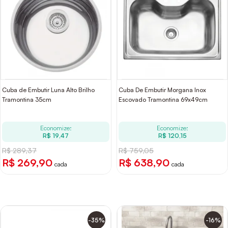
Cuba de Embutir Luna Alto Brilho
Cuba De Embutir Morgana Inox
Tramontina 35cm
Escovado Tramontina 69x49cm
Economize:
Economize:
R$ 19,47
R$ 120,15
R$ 289,37
R$ 759,05
R$ 269,90
R$ 638,90
cada
cada
-35%
-16%