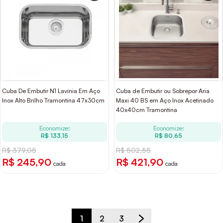
Cuba De Embutir N1 Lavínia Em Aço
Cuba de Embutir ou Sobrepor Aria
Inox Alto Brilho Tramontina 47x30cm
Maxi 40 BS em Aço Inox Acetinado
40x40cm Tramontina
Economize:
Economize:
R$ 133,15
R$ 80,65
R$ 379,05
R$ 502,55
R$ 245,90
R$ 421,90
cada
cada
1
2
3