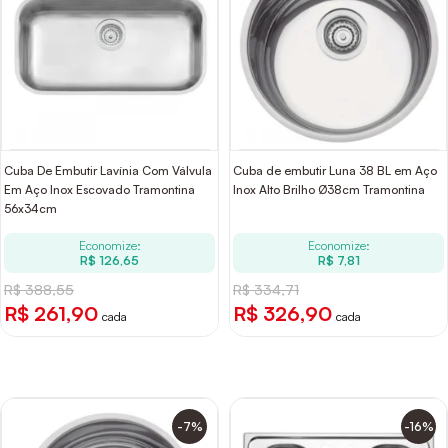
Cuba De Embutir Lavínia Com Válvula
Cuba de embutir Luna 38 BL em Aço
Em Aço Inox Escovado Tramontina
Inox Alto Brilho Ø38cm Tramontina
56x34cm
Economize:
Economize:
R$ 126,65
R$ 7,81
R$ 388,55
R$ 334,71
R$ 261,90
R$ 326,90
cada
cada
-7%
-16%