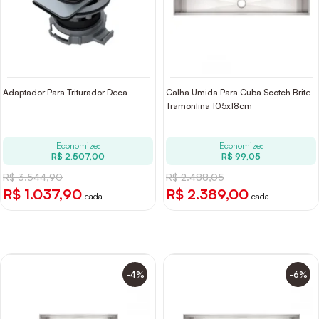
Adaptador Para Triturador Deca
Calha Úmida Para Cuba Scotch Brite
Tramontina 105x18cm
Economize:
Economize:
R$ 2.507,00
R$ 99,05
R$ 3.544,90
R$ 2.488,05
R$ 1.037,90
R$ 2.389,00
cada
cada
-4%
-6%