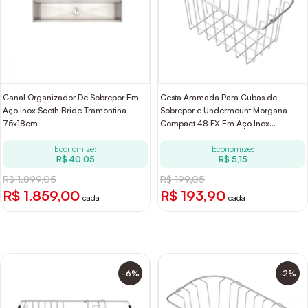
Canal Organizador De Sobrepor Em
Cesta Aramada Para Cubas de
Aço Inox Scoth Bride Tramontina
Sobrepor e Undermount Morgana
75x18cm
Compact 48 FX Em Aço Inox
Tramontina
Economize:
Economize:
R$ 40,05
R$ 5,15
R$ 1.899,05
R$ 199,05
R$ 1.859,00
R$ 193,90
cada
cada
-6%
-2%