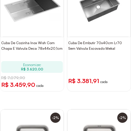
Cuba De Cozinha Inox Wish Com
Cuba De Embutir 70x40cm Lr70
Chapa E Válvula Deca 78x44x20,1cm
Sem Válvula Escovado Mekal
Economize:
R$ 3.620,00
R$ 7.079,90
R$ 3.381,91
cada
R$ 3.459,90
cada
-2%
-2%