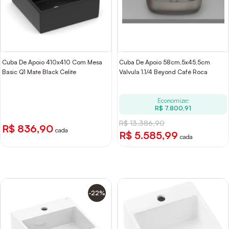
Cuba De Apoio 410x410 Com Mesa
Cuba De Apoio 58cm,5x45,5cm
Basic Q1 Mate Black Celite
Válvula 1.1/4 Beyond Café Roca
Economize:
R$ 7.800,91
R$ 13.386,90
R$ 836,90
cada
R$ 5.585,99
cada
-22%