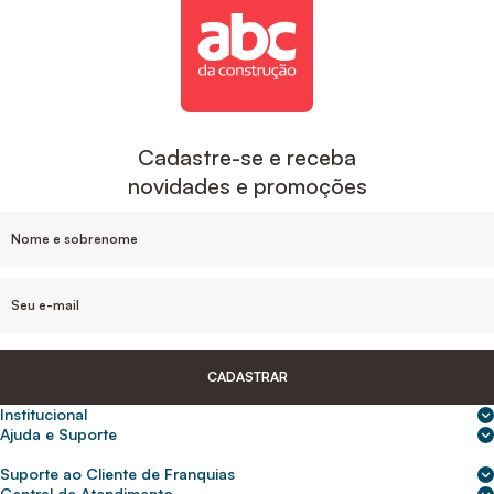
Cadastre-se e receba
novidades e promoções
CADASTRAR
Institucional
Sobre nós
Ajuda e Suporte
Central de Ajuda
Nossas lojas
Suporte ao Cliente de Franquias
Frete e entrega
Para empresas
2ª Via de Boletos - Crédito ABC
Central de Atendimento