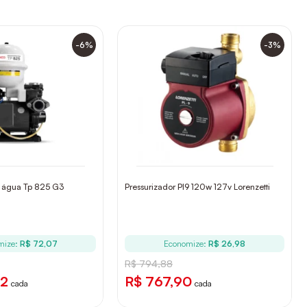
-6%
-3%
e água Tp 825 G3
Pressurizador Pl9 120w 127v Lorenzetti
mize:
R$ 72,07
Economize:
R$ 26,98
R$ 794,88
02
R$ 767,90
cada
cada