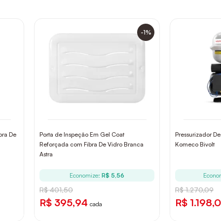
-1%
ora De
Porta de Inspeção Em Gel Coat
Pressurizador D
Reforçada com Fibra De Vidro Branca
Komeco Bivolt
Astra
Economize:
R$ 5,56
Econo
R$ 401,50
R$ 1.270,09
R$ 395,94
R$ 1.198,
cada