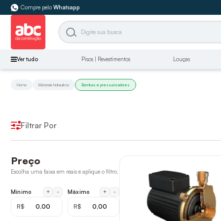
Compre pelo
Whatsapp
Ver tudo
Pisos | Revestimentos
Louças
Home
Materiais hidraulicos
Bombas e pressurizadores
Filtrar Por
Preço
Escolha uma faixa em reais e aplique o filtro.
+
-
+
-
Mínimo
Máximo
R$
R$