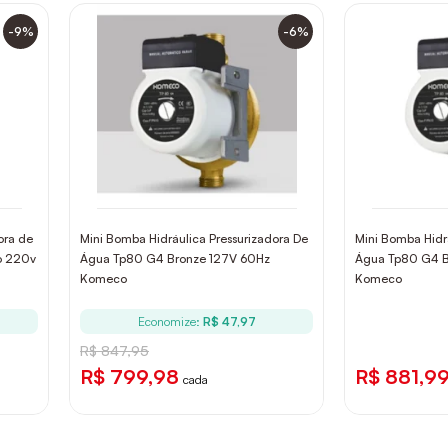
-9%
-6%
ora de
Mini Bomba Hidráulica Pressurizadora De
Mini Bomba Hidr
o 220v
Água Tp80 G4 Bronze 127V 60Hz
Água Tp80 G4 
Komeco
Komeco
Economize:
R$ 47,97
R$ 847,95
R$ 799,98
R$ 881,9
cada