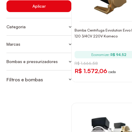
Aplicar
Categoria
Bomba Centrifuga Evvolution Evvo
BOMBAS E PRESSURIZADORES
120 3/4CV 220V Komeco
PRESSURIZADORES
Marcas
ASTRA
Economize:
R$ 94,52
KOMECO
Bombas e pressurizadores
R$ 1.666,58
PRESSURIZADORES
LORENZETTI
R$ 1.572,06
cada
Filtros e bombas
PRESSURIZADORES