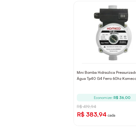
Mini Bomba Hidraúlica Pressurizad
Água Tp40 G4 Ferro 60hz Komec
Economize:
R$ 36,00
R$ 419,94
R$ 383,94
cada