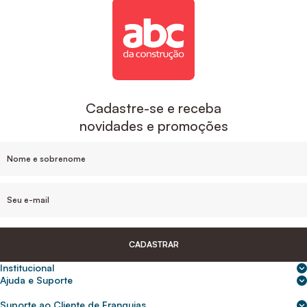
Cadastre-se e receba
novidades e promoções
CADASTRAR
Institucional
Sobre nós
Ajuda e Suporte
Central de Ajuda
Nossas lojas
Suporte ao Cliente de Franquias