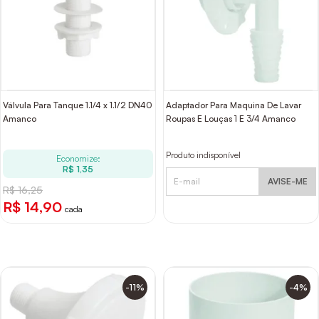
Válvula Para Tanque 1.1/4 x 1.1/2 DN40
Adaptador Para Maquina De Lavar
Amanco
Roupas E Louças 1 E 3/4 Amanco
Produto indisponível
Economize:
R$ 1,35
AVISE-ME
R$ 16,25
R$ 14,90
cada
-11%
-4%