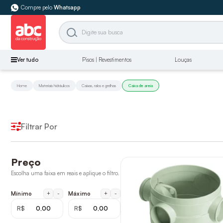
Compre pelo
Whatsapp
Ver tudo
Pisos | Revestimentos
Louças
Home
Materiais hidráulicos
Caixas, ralos e grelhas
Caixa de areia
Filtrar Por
Preço
Escolha uma faixa em reais e aplique o filtro.
+
-
+
-
Mínimo
Máximo
R$
R$