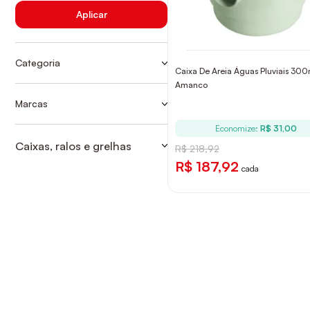
Aplicar
Categoria
Caixa De Areia Águas Pluviais 3
CAIXA DE AREIA
Amanco
CAIXAS DE INSPEÇÃO
Marcas
AMANCO
Economize:
R$ 31,00
Caixas, ralos e grelhas
R$ 218,92
CAIXA DE AREIA
R$ 187,92
cada
CAIXAS DE INSPEÇÃO