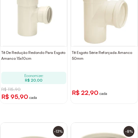
Tê De Redução Redondo Para Esgoto
Tê Esgoto Série Reforçada Amanco
Amanco 15x10cm
50mm
Economize:
R$ 20,00
R$ 115,90
R$ 22,90
cada
R$ 95,90
cada
-13%
-8%