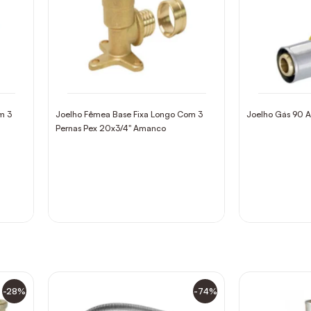
m 3
Joelho Fêmea Base Fixa Longo Com 3
Joelho Gás 90
Pernas Pex 20x3/4" Amanco
-28%
-74%