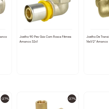
manco
Joelho 90 Pex Gás Com Rosca Fêmea
Joelho De Trans
Amanco 32x1
16x1/2" Amanco
-27%
-27%