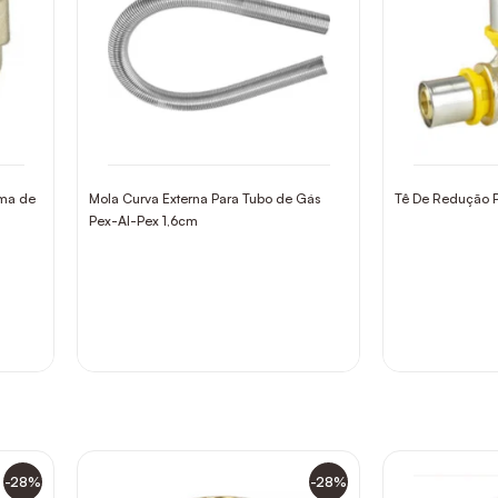
ema de
Mola Curva Externa Para Tubo de Gás
Tê De Redução 
Pex-Al-Pex 1,6cm
-28%
-28%