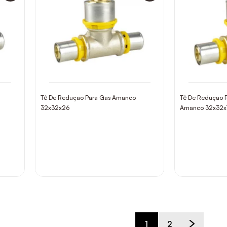
Tê De Redução Para Gás Amanco
Tê De Redução P
32x32x26
Amanco 32x32x
1
2