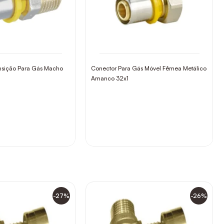
nsição Para Gás Macho
Conector Para Gás Móvel Fêmea Metálico
Amanco 32x1
-27%
-26%