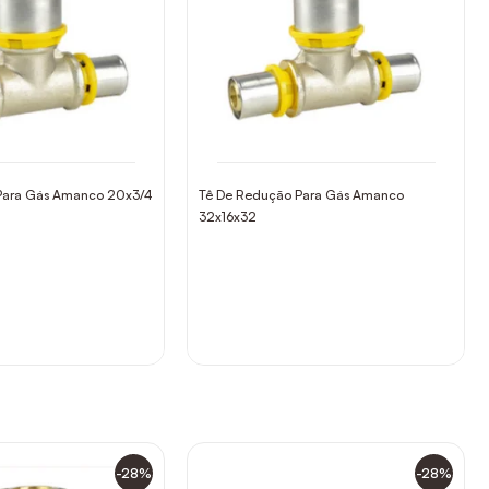
Para Gás Amanco 20x3/4
Tê De Redução Para Gás Amanco
32x16x32
-28%
-28%