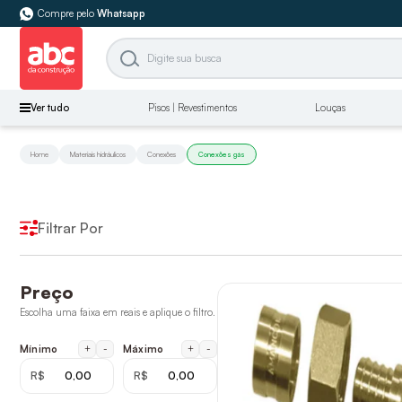
Compre pelo
Whatsapp
Ver tudo
Pisos | Revestimentos
Louças
Home
Materiais hidráulicos
Conexões
Conexões gás
Filtrar Por
Preço
Escolha uma faixa em reais e aplique o filtro.
+
-
+
-
Mínimo
Máximo
R$
R$