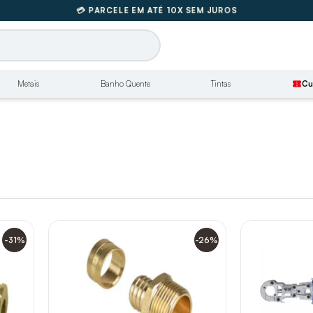
🚚
FRETE GRÁTIS SUL E SUDESTE
💳 PARCELE EM ATÉ 10X SEM JUROS
🚚
FRETE GRÁTIS SUL E SUDESTE
Metais
Banho Quente
Tintas
confirmation_number
Cu
-31%
-26%