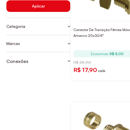
Aplicar
Categoria
Conector De Transição Fêmea Móve
CONEXÕES GÁS
Amanco 20x30/4"
SISTEMA PEX
Marcas
AMANCO
Economize:
R$ 8,00
Conexões
R$ 25,90
CONEXÕES GÁS
R$ 17,90
cada