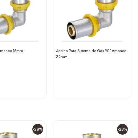
 Amanco 16mm
Joelho Para Sistema de Gás 90° Amanco
32mm
-28%
-28%