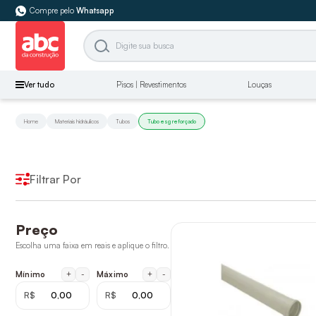
Compre pelo
Whatsapp
Ver tudo
Pisos | Revestimentos
Louças
Home
Materiais hidráulicos
Tubos
Tubo esg reforçado
Filtrar Por
Preço
Escolha uma faixa em reais e aplique o filtro.
+
-
+
-
Mínimo
Máximo
R$
R$