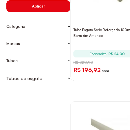
Aplicar
Categoria
Tubo Esgoto Série Reforçada 100
TUBO DE ESGOTO REFORÇADO
Barra 6m Amanco
TUBO ESG REFORÇADO
Marcas
AMANCO
Economize:
R$ 24,00
Tubos
R$ 220,92
TUBO ESG REFORÇADO
R$ 196,92
cada
Tubos de esgoto
TUBO DE ESGOTO REFORÇADO