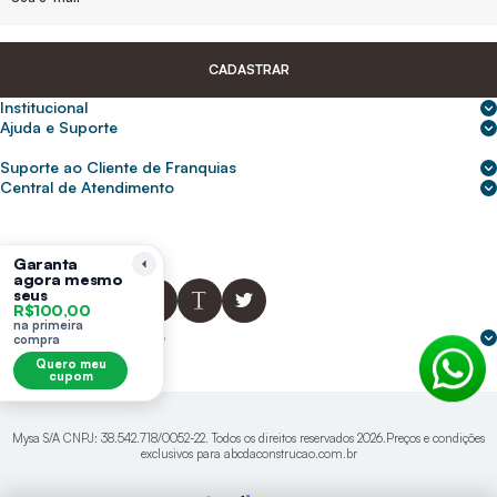
CADASTRAR
Institucional
Sobre nós
Ajuda e Suporte
Central de Ajuda
Nossas lojas
Suporte ao Cliente de Franquias
Frete e entrega
Para empresas
2ª Via de Boletos - Crédito ABC
Central de Atendimento
Trocas e devoluções
0800 200 0216
Seja um franqueado
Portal de solicitação do titular
Cupons de desconto
Trabalhe conosco
(31) 9 9105-5920
Siga-nos
Política de Privacidade
Garanta
agora mesmo
abcnasuacasa.atendimento@abcdaconstrucao.com.br
Privacidade e segurança
seus
R$100,00
Voz: Segunda a Sexta das 08:00 às 18:00
na primeira
Whatsapp: Segunda a Sexta das 08:00 às 18:00
Formas de pagamento
compra
Domingos e Feriados - sem expediente.
Quero meu
cupom
Mysa S/A CNPJ: 38.542.718/0052-22. Todos os direitos reservados 2026.Preços e condições
exclusivos para abcdaconstrucao.com.br