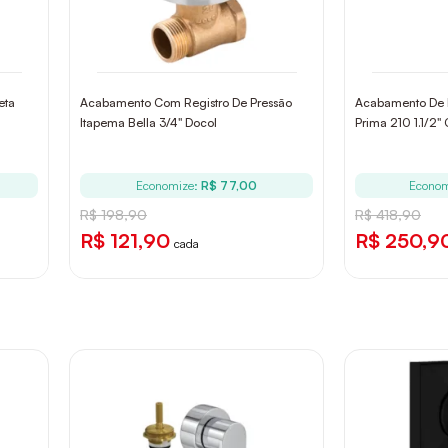
eta
Acabamento Com Registro De Pressão
Acabamento De 
Itapema Bella 3/4" Docol
Prima 210 1.1/2"
Economize:
R$ 77,00
Econom
R$ 198,90
R$ 418,90
R$ 121,90
R$ 250,9
cada