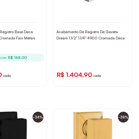
Registro Base Deca
Acabamento De Registro De Gaveta
 Cromada Fani Metais
Dream 1.1/2" 1.1/4" 4900 Cromada Deca
ize:
R$ 168,00
0
R$ 1.404,90
cada
cada
-34%
-38%