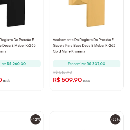
egistro De Pressão E
Acabamento De Registro De Pressão E
e Deca E Meber Kr263
Gaveta Para Base Deca E Meber Kr263
omma
Gold Matte Kromma
ize:
R$ 260,00
Economize:
R$ 307,00
R$ 816,90
0
R$ 509,90
cada
cada
-42%
-33%