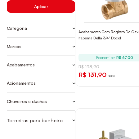
Aplicar
Categoria
Acabamento Com Registro De Gav
Ver mais
ACAB REGISTRO
Itapema Bella 3/4" Docol
ACABAMENTOS
Marcas
Ver mais
CELITE
ACABAMENTOS PARA REGISTROS
DE CHUVEIRO
Economize:
R$ 67,00
DECA
Acabamentos
R$ 198,90
ACIONAMENTO MONOCOMANDO
ACAB REGISTRO
DOCOL
R$ 131,90
cada
ACIONAMENTOS
FABRIMAR
Acionamentos
METAIS SANITÁRIOS
ACIONAMENTO MONOCOMANDO
FANI
TORNEIRAS CONVENCIONAIS
JAPI
Chuveiros e duchas
PARA BANHEIRO
ACABAMENTOS PARA REGISTROS
KROMMA
DE CHUVEIRO
LEXXA BAGNO
Torneiras para banheiro
TORNEIRAS CONVENCIONAIS
LORENZETTI
PARA BANHEIRO
MEBER