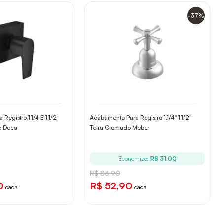
-37%
Registro 1.1/4 E 1.1/2
Acabamento Para Registro 1.1/4" 1.1/2"
te Deca
Tetra Cromado Meber
Economize:
R$ 31,00
R$ 83,90
0
R$ 52,90
cada
cada