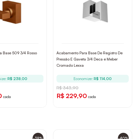
a Base 509 3/4 Rosso
Acabamento Para Base De Registro De
Pressão E Gaveta 3/4 Deca e Meber
Cromado Lexxa
ize:
R$ 238,00
Economize:
R$ 114,00
R$ 343,90
0
R$ 229,90
cada
cada
-38%
-40%