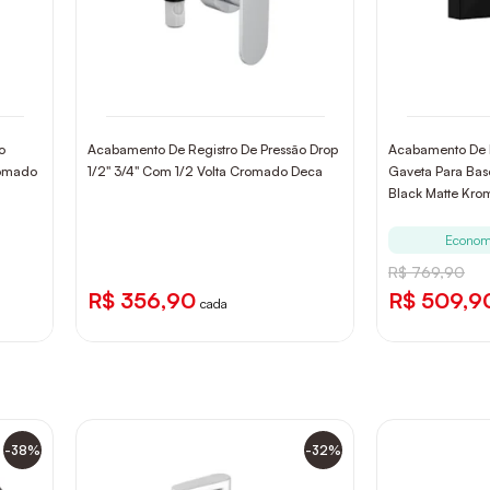
o
Acabamento De Registro De Pressão Drop
Acabamento De R
romado
1/2" 3/4" Com 1/2 Volta Cromado Deca
Gaveta Para Bas
Black Matte Kr
Econom
R$ 769,90
R$ 356,90
R$ 509,9
cada
-38%
-32%