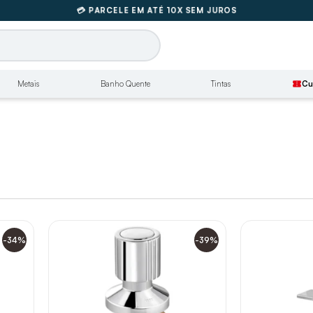
🚚
FRETE GRÁTIS SUL E SUDESTE
💳 PARCELE EM ATÉ 10X SEM JUROS
🚚
FRETE GRÁTIS SUL E SUDESTE
Metais
Banho Quente
Tintas
confirmation_number
Cu
-34%
-39%