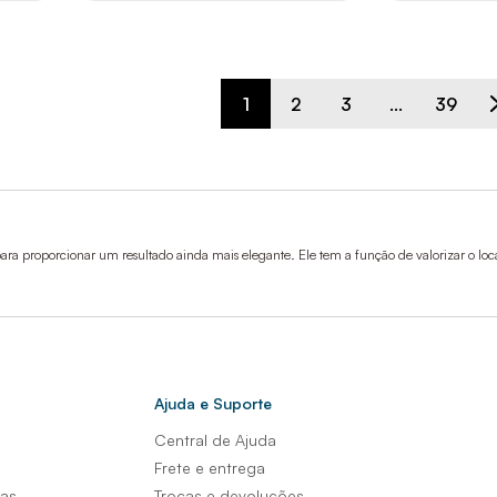
1
2
3
...
39
ara proporcionar um resultado ainda mais elegante. Ele tem a função de valorizar o loc
Ajuda e Suporte
Central de Ajuda
s
Frete e entrega
sas
Trocas e devoluções