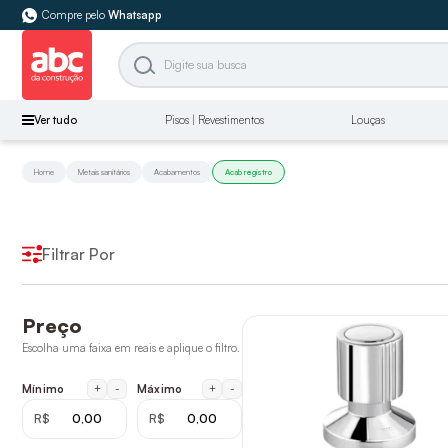
Compre pelo
Whatsapp
Ver tudo
Pisos | Revestimentos
Louças
Home
Metais sanitários
Acabamentos
Acab registro
Filtrar Por
Preço
Escolha uma faixa em reais e aplique o filtro.
+
-
+
-
Mínimo
Máximo
R$
R$