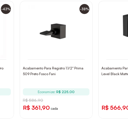
-43%
-38%
Oro
Acabamento Para Registro 1.1/2" Prima
Acabamento Para 
509 Preto Fosco Fani
Level Black Mat
Economize:
R$ 225,00
R$ 586,90
R$ 361,90
R$ 566,9
cada