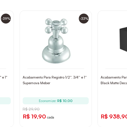
-39%
-33%
 e 1"
Acabamento Para Registro 1/2'', 3/4'' e 1''
Acabamento Para 
Supernova Meber
Black Matte Dec
Economize:
R$ 10,00
R$ 29,90
R$ 19,90
R$ 938,9
cada