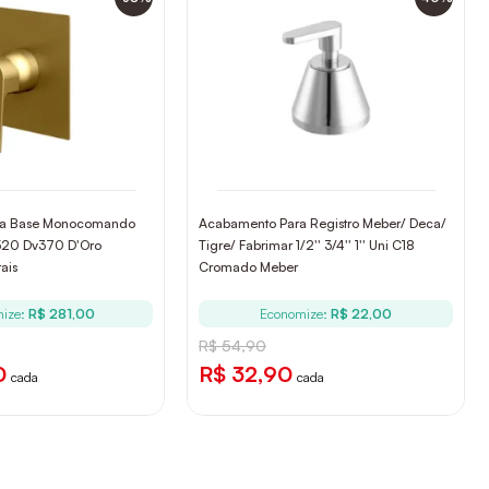
ra Base Monocomando
Acabamento Para Registro Meber/ Deca/
520 Dv370 D'Oro
Tigre/ Fabrimar 1/2'' 3/4'' 1'' Uni C18
ais
Cromado Meber
ize:
R$ 281,00
Economize:
R$ 22,00
R$ 54,90
0
R$ 32,90
cada
cada