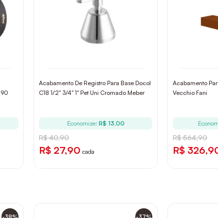
Acabamento De Registro Para Base Docol
Acabamento Par
a 90
C18 1/2" 3/4" 1" Pet Uni Cromado Meber
Vecchio Fani
Economize:
R$ 13,00
Econom
R$ 40,90
R$ 564,90
R$ 27,90
R$ 326,9
cada
-38%
-37%