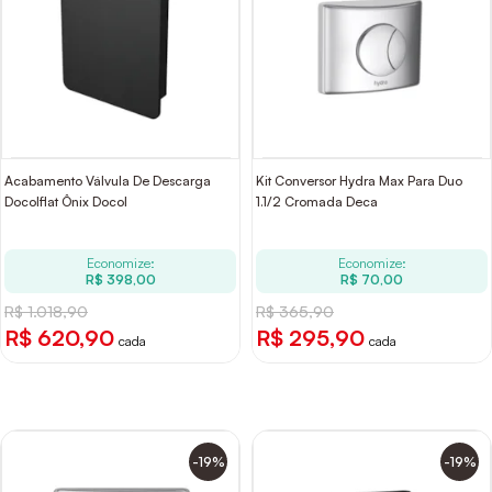
Acabamento Válvula De Descarga
Kit Conversor Hydra Max Para Duo
Docolflat Ônix Docol
1.1/2 Cromada Deca
Economize:
Economize:
R$ 398,00
R$ 70,00
R$ 1.018,90
R$ 365,90
R$ 620,90
R$ 295,90
cada
cada
-19%
-19%