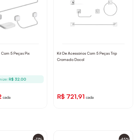
s Com 5 Peças Pix
Kit De Acessórios Com 5 Peças Trip
Cromado Docol
mize:
R$ 32,00
2
R$ 721,91
cada
cada
-11%
-45%