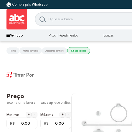
Compre pelo
Whatsapp
Ver tudo
Pisos | Revestimentos
Louças
Home
Metais sanitários
Acessorios banheiro
Kit acessorios
Filtrar Por
Preço
Escolha uma faixa em reais e aplique o filtro.
+
-
+
-
Mínimo
Máximo
R$
R$