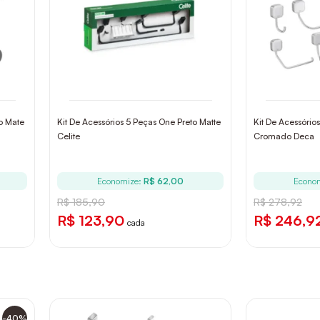
to Mate
Kit De Acessórios 5 Peças One Preto Matte
Kit De Acessório
Celite
Cromado Deca
Economize:
R$ 62,00
Econo
R$ 185,90
R$ 278,92
R$ 123,90
R$ 246,9
cada
-40%