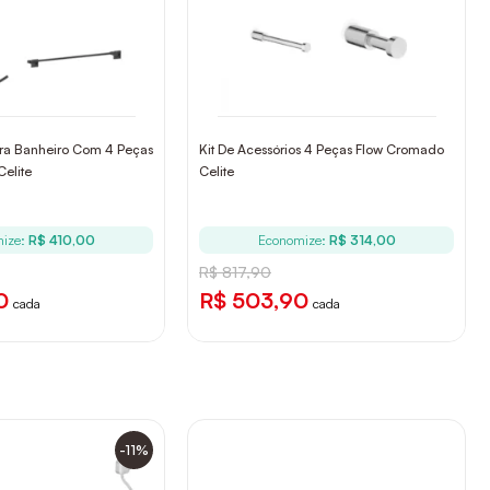
Para Banheiro Com 4 Peças
Kit De Acessórios 4 Peças Flow Cromado
Celite
Celite
ize:
R$ 410,00
Economize:
R$ 314,00
R$ 817,90
0
R$ 503,90
cada
cada
-11%