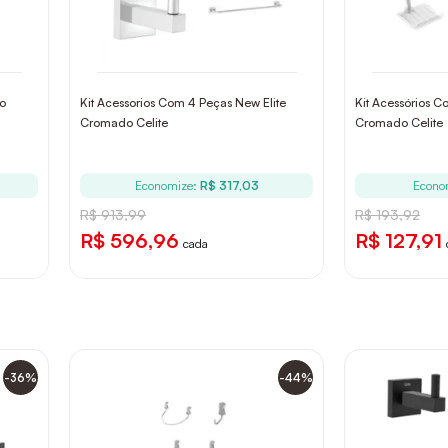
do
Kit Acessorios Com 4 Peças New Elite
Kit Acessórios C
Cromado Celite
Cromado Celite
Economize:
R$ 317,03
Econo
R$ 913,99
R$ 193,92
R$ 596,96
R$ 127,91
cada
-36%
-44%