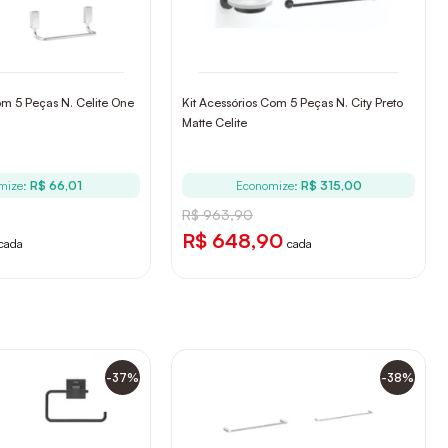
om 5 Peças N. Celite One
Kit Acessórios Com 5 Peças N. City Preto
Matte Celite
mize:
R$ 66,01
Economize:
R$ 315,00
R$ 963,90
R$ 648,90
cada
cada
-37%
-38%