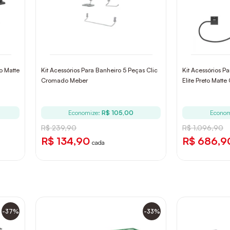
o Matte
Kit Acessórios Para Banheiro 5 Peças Clic
Kit Acessórios 
Cromado Meber
Elite Preto Matte 
Economize:
R$ 105,00
Econom
R$ 239,90
R$ 1.096,90
R$ 134,90
R$ 686,9
cada
-37%
-33%