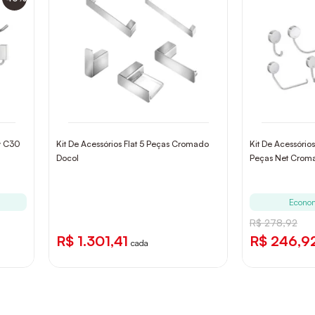
y C30
Kit De Acessórios Flat 5 Peças Cromado
Kit De Acessório
Docol
Peças Net Crom
Econo
R$ 278,92
R$ 1.301,41
R$ 246,9
cada