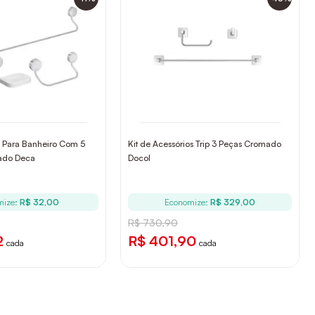
s Para Banheiro Com 5
Kit de Acessórios Trip 3 Peças Cromado
ado Deca
Docol
mize:
R$ 32,00
Economize:
R$ 329,00
R$ 730,90
2
R$ 401,90
cada
cada