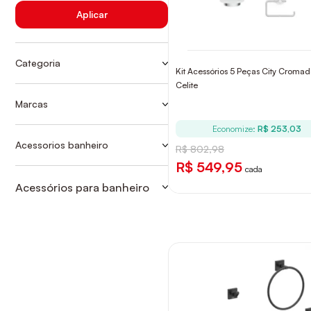
Aplicar
Categoria
Kit Acessórios 5 Peças City Croma
KIT ACESSORIOS
Celite
KIT DE ACESSÓRIOS PARA
Marcas
BANHEIRO
Ver mais
CELITE
Economize:
R$ 253,03
DECA
Acessorios banheiro
R$ 802,98
KIT ACESSORIOS
DOCOL
R$ 549,95
cada
FABRIMAR
Acessórios para banheiro
KIT DE ACESSÓRIOS PARA
FANI
BANHEIRO
JAPI
LORENZETTI
MEBER
SICMOL