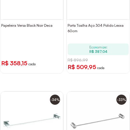
Papeleira Versa Black Noir Deca
Porta Toalha Aço 304 Polido Lexxa
60cm
Economize:
R$ 387,04
R$ 896,99
R$ 358,15
cada
R$ 509,95
cada
-34%
-33%