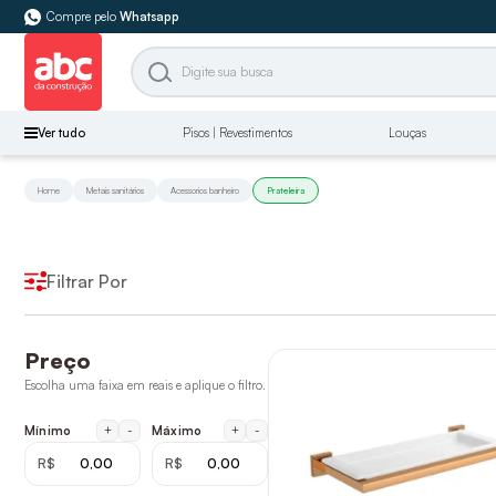
Compre pelo
Whatsapp
Ver tudo
Pisos | Revestimentos
Louças
Home
Metais sanitários
Acessorios banheiro
Prateleira
Filtrar Por
Preço
Escolha uma faixa em reais e aplique o filtro.
+
-
+
-
Mínimo
Máximo
R$
R$