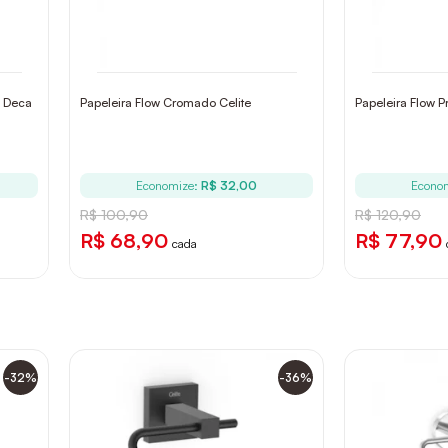
d Deca
Papeleira Flow Cromado Celite
Papeleira Flow P
Economize:
R$ 32,00
Econo
R$ 100,90
R$ 120,90
R$ 68,90
R$ 77,90
cada
-32%
-36%