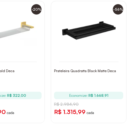
-20%
-56%
Gold Deca
Prateleira Quadratta Black Matte Deca
ize:
R$ 322,00
Economize:
R$ 1.668,91
R$ 2.984,90
90
R$ 1.315,99
cada
cada