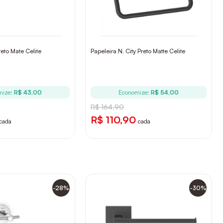
reto Mate Celite
Papeleira N. City Preto Matte Celite
mize:
R$ 43,00
Economize:
R$ 54,00
R$ 164,90
R$ 110,90
cada
cada
-28%
-30%