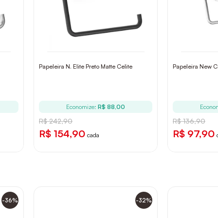
Papeleira N. Elite Preto Matte Celite
Papeleira New C
Economize:
R$ 88,00
Econo
R$ 242,90
R$ 136,90
R$ 154,90
R$ 97,90
cada
-36%
-32%