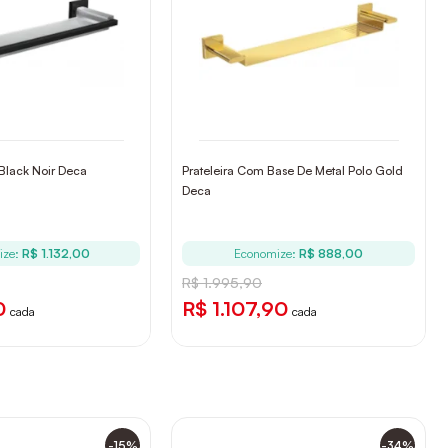
 Black Noir Deca
Prateleira Com Base De Metal Polo Gold
Deca
ize:
R$ 1.132,00
Economize:
R$ 888,00
R$ 1.995,90
0
R$ 1.107,90
cada
cada
-15%
-34%