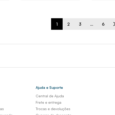
1
2
3
...
6
Ajuda e Suporte
Central de Ajuda
s
Frete e entrega
sas
Trocas e devoluções