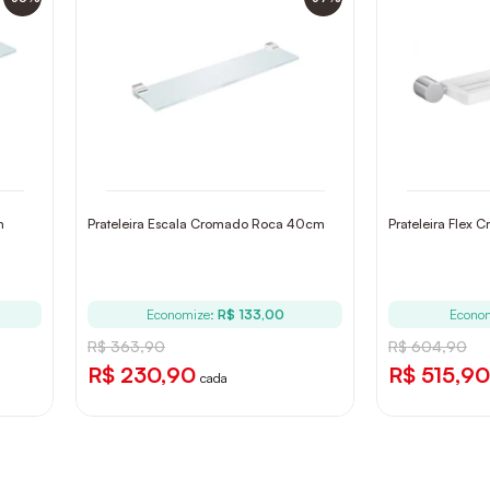
m
Prateleira Escala Cromado Roca 40cm
Prateleira Flex
Economize:
R$ 133,00
Econo
R$ 363,90
R$ 604,90
R$ 230,90
R$ 515,90
cada