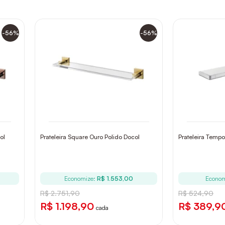
-56%
-56%
ol
Prateleira Square Ouro Polido Docol
Prateleira Tem
Economize:
R$ 1.553,00
Econom
R$ 2.751,90
R$ 524,90
R$ 1.198,90
R$ 389,9
cada