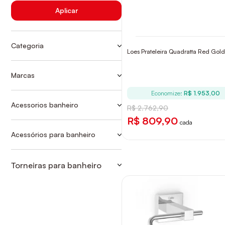
Aplicar
Categoria
Loes Prateleira Quadratta Red Gol
PAPELEIRAS PARA BANHEIRO
PRATELEIRA
Marcas
Ver mais
CELITE
PRATELEIRAS PARA BANHEIRO
Economize:
R$ 1.953,00
DECA
TORNEIRAS CONVENCIONAIS
Acessorios banheiro
R$ 2.762,90
PARA BANHEIRO
PRATELEIRA
DOCOL
R$ 809,90
cada
FABRIMAR
Acessórios para banheiro
PAPELEIRAS PARA BANHEIRO
FANI
PRATELEIRAS PARA BANHEIRO
KROMMA
Torneiras para banheiro
TORNEIRAS CONVENCIONAIS
LEXXA BAGNO
PARA BANHEIRO
LORENZETTI
MEBER
ROCA