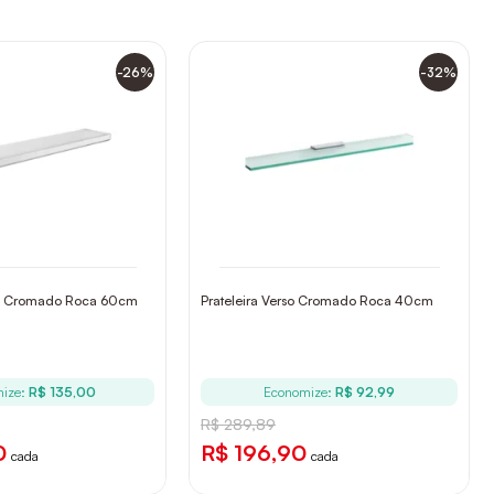
-26%
-32%
po Cromado Roca 60cm
Prateleira Verso Cromado Roca 40cm
ize:
R$ 135,00
Economize:
R$ 92,99
R$ 289,89
0
R$ 196,90
cada
cada