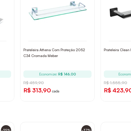
Prateleira Athena Com Proteção 2052
Prateleira Clean
C34 Cromada Meber
Economize:
R$ 146,00
Econom
R$ 459,90
R$ 1.555,90
R$ 313,90
R$ 423,9
cada
-35%
-37%