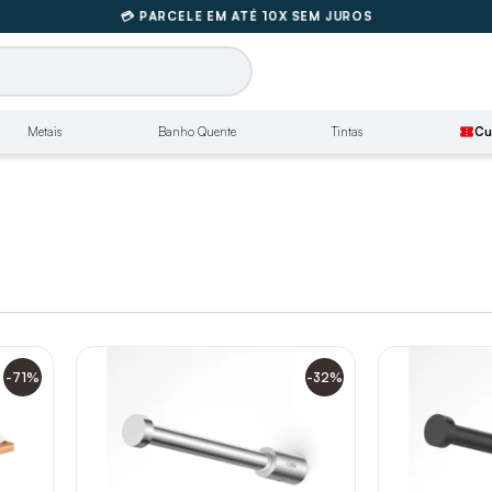
💳 PARCELE EM ATÉ 10X SEM JUROS
🚚
FRETE GRÁTIS SUL E SUDESTE
Metais
Banho Quente
Tintas
confirmation_number
Cu
-71%
-32%