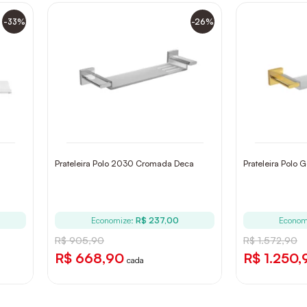
-33%
-26%
Prateleira Polo 2030 Cromada Deca
Prateleira Polo 
Economize:
R$ 237,00
Econom
R$ 905,90
R$ 1.572,90
R$ 668,90
R$ 1.250,
cada