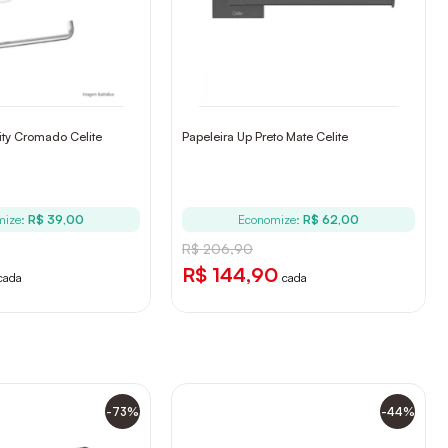
ity Cromado Celite
Papeleira Up Preto Mate Celite
mize:
R$ 39,00
Economize:
R$ 62,00
R$ 206,90
R$ 144,90
cada
cada
-73%
-44%