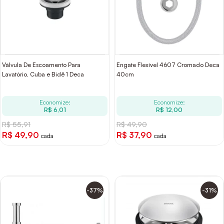
Válvula De Escoamento Para
Engate Flexível 4607 Cromado Deca
Lavatório, Cuba e Bidê 1 Deca
40cm
Economize:
Economize:
R$ 6,01
R$ 12,00
R$ 55,91
R$ 49,90
R$ 49,90
R$ 37,90
cada
cada
-37%
-31%