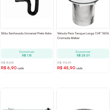
Sifão Sanfonado Universal Preto Astra
Válvula Para Tanque Longa 1.1/4" 1606
Cromada Meber
Economize:
Economize:
R$ 1,15
R$ 25,01
R$ 8,05
R$ 70,91
R$ 6,90
R$ 45,90
cada
cada