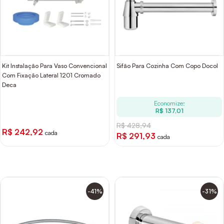
Kit Instalação Para Vaso Convencional
Sifão Para Cozinha Com Copo Docol
Com Fixação Lateral 1201 Cromado
Deca
Economize:
R$ 137,01
R$ 428,94
R$ 242,92
cada
R$ 291,93
cada
-41%
-31%