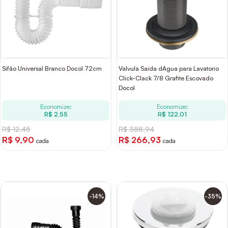
Sifão Universal Branco Docol 72cm
Valvula Saída dAgua para Lavatorio
Click-Clack 7/8 Grafite Escovado
Docol
Economize:
Economize:
R$ 2,55
R$ 122,01
R$ 12,45
R$ 388,94
R$ 9,90
R$ 266,93
cada
cada
-14%
-35%