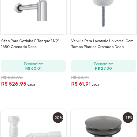
Sifão Para Cozinha E Tanque 1.1/2"
Válvula Para Lavatório Universal Com
1680 Cromado Deca
Tampa Plástica Cromada Docol
Economize:
Economize:
R$ 60,01
R$ 27,00
R$ 586,96
R$ 88,91
R$ 526,95
R$ 61,91
cada
cada
-20%
-31%