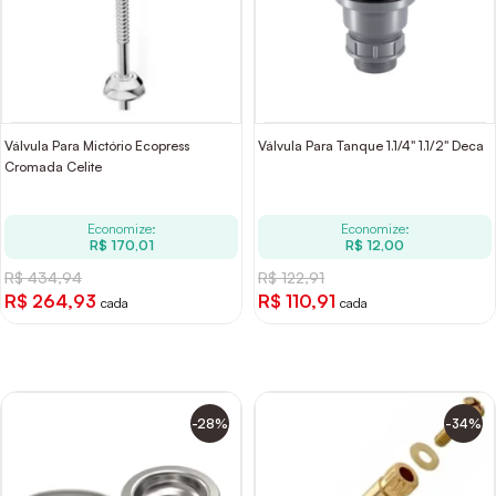
Válvula Para Mictório Ecopress
Válvula Para Tanque 1.1/4" 1.1/2" Deca
Cromada Celite
Economize:
Economize:
R$ 170,01
R$ 12,00
R$ 434,94
R$ 122,91
R$ 264,93
R$ 110,91
cada
cada
-28%
-34%