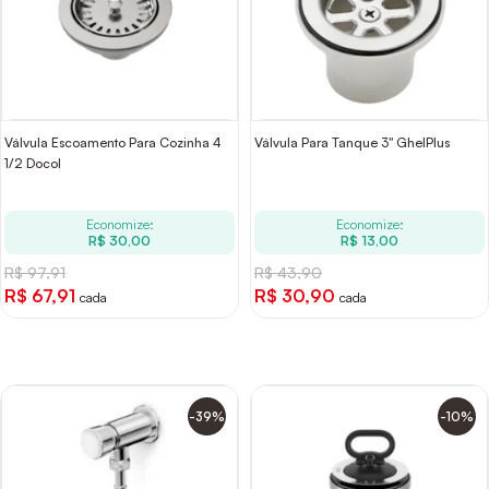
Válvula Escoamento Para Cozinha 4
Válvula Para Tanque 3" GhelPlus
1/2 Docol
Economize:
Economize:
R$ 30,00
R$ 13,00
R$ 97,91
R$ 43,90
R$ 67,91
R$ 30,90
cada
cada
-39%
-10%