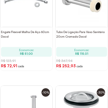
Engate Flexível Malha De Aço 60cm
Tubo De Ligação Para Vaso Sanitário
Docol
20cm Cromado Docol
Economize:
Economize:
R$ 51,00
R$ 115,01
R$ 123,91
R$ 367,94
R$ 72,91
R$ 252,93
cada
cada
-10%
-30%