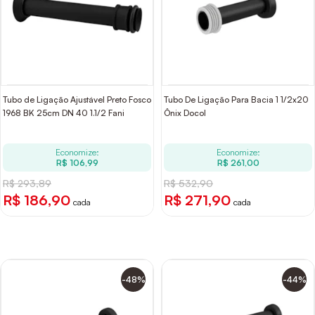
Tubo de Ligação Ajustável Preto Fosco
Tubo De Ligação Para Bacia 1 1/2x20
1968 BK 25cm DN 40 1.1/2 Fani
Ônix Docol
Economize:
Economize:
R$ 106,99
R$ 261,00
R$ 293,89
R$ 532,90
R$ 186,90
R$ 271,90
cada
cada
-48%
-44%