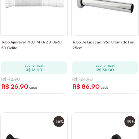
Tubo Ajustável 7/8,1.1/4,1.1/2 X Dn38
Tubo De Ligação 1967 Cromado Fani
50 Celite
25cm
Economize:
Economize:
R$ 16,00
R$ 38,00
R$ 42,90
R$ 124,90
R$ 26,90
R$ 86,90
cada
cada
-36%
-49%