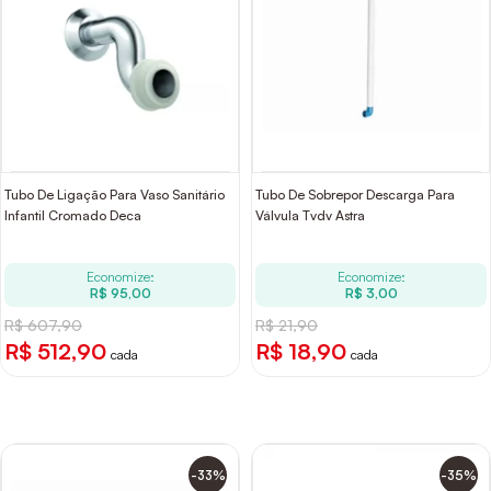
Tubo De Ligação Para Vaso Sanitário
Tubo De Sobrepor Descarga Para
Infantil Cromado Deca
Válvula Tvdv Astra
Economize:
Economize:
R$ 95,00
R$ 3,00
R$ 607,90
R$ 21,90
R$ 512,90
R$ 18,90
cada
cada
-33%
-35%