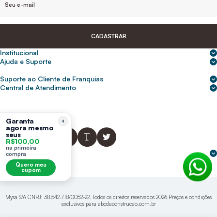
CADASTRAR
Institucional
Sobre nós
Ajuda e Suporte
Central de Ajuda
Nossas lojas
Suporte ao Cliente de Franquias
Frete e entrega
Para empresas
2ª Via de Boletos - Crédito ABC
Central de Atendimento
Trocas e devoluções
0800 200 0216
Seja um franqueado
Portal de solicitação do titular
Cupons de desconto
Trabalhe conosco
(31) 9 9105-5920
Siga-nos
Política de Privacidade
Garanta
agora mesmo
abcnasuacasa.atendimento@abcdaconstrucao.com.br
Privacidade e segurança
seus
R$100,00
Voz: Segunda a Sexta das 08:00 às 18:00
na primeira
Whatsapp: Segunda a Sexta das 08:00 às 18:00
Formas de pagamento
compra
Domingos e Feriados - sem expediente.
Quero meu
cupom
Mysa S/A CNPJ: 38.542.718/0052-22. Todos os direitos reservados 2026.Preços e condições
exclusivos para abcdaconstrucao.com.br