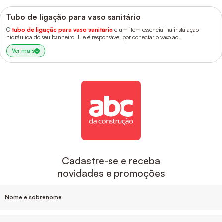
Tubo de ligação para vaso sanitário
O
tubo de ligação para vaso sanitário
é um item essencial na instalação
hidráulica do seu banheiro. Ele é responsável por conectar o vaso ao
encanamento, garantindo o fluxo correto de água e o descarte dos resíduos. Ou
Ver mais
seja, sem esse componente, o vaso sanitário simplesmente não funciona.
Cadastre-se e receba
novidades e promoções