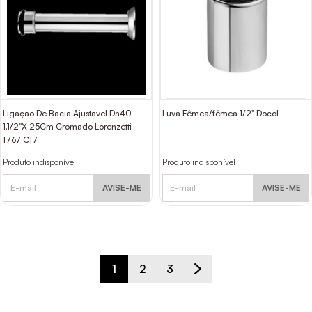
Ligação De Bacia Ajustável Dn40
Luva Fêmea/fêmea 1/2" Docol
1.1/2"X 25Cm Cromado Lorenzetti
1767 C17
Produto indisponível
Produto indisponível
AVISE-ME
AVISE-ME
1
2
3