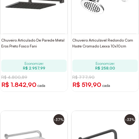
Chuveiro Articulado De Parede Metal
Chuveiro Articulável Redondo Com
Eros Preto Fosco Fani
Haste Cromado Lexxa 10x10cm
Economize:
Economize:
R$ 2.957,99
R$ 258,00
R$ 4.800,89
R$ 777,90
R$ 1.842,90
R$ 519,90
cada
cada
-37%
-33%