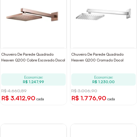
Chuveiro De Parede Quadrado
Chuveiro De Parede Quadrado
Heaven Q200 Cobre Escovado Docol
Heaven Q200 Cromado Docol
Economize:
Economize:
R$ 1.247,99
R$ 1.230,00
R$ 4.660,89
R$ 3.006,90
R$ 3.412,90
R$ 1.776,90
cada
cada