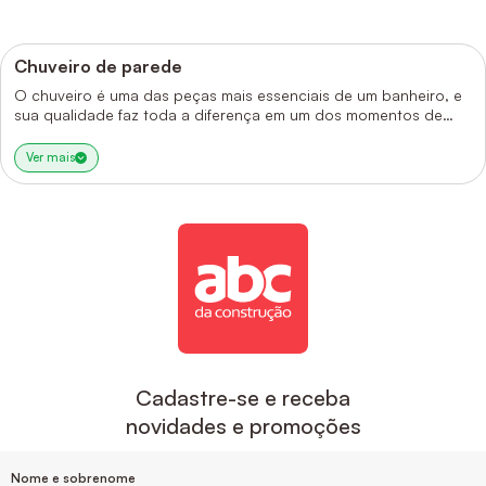
Chuveiro de parede
O chuveiro é uma das peças mais essenciais de um banheiro, e
sua qualidade faz toda a diferença em um dos momentos de
maior relaxamento para muitos - o banho. Neste artigo
queremos te mostrar quais são os melhores modelos de
Ver mais
chuveiro de parede
e te contar algumas dicas para você
escolher o seu. Vamos lá?
Cadastre-se e receba
novidades e promoções