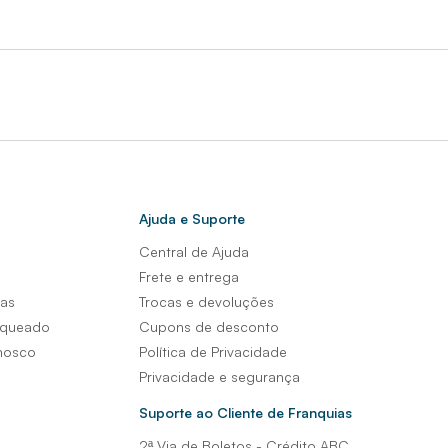
Ajuda e Suporte
Central de Ajuda
s
Frete e entrega
sas
Trocas e devoluções
nqueado
Cupons de desconto
nosco
Política de Privacidade
Privacidade e segurança
Suporte ao Cliente de Franquias
2ª Via de Boletos - Crédito ABC