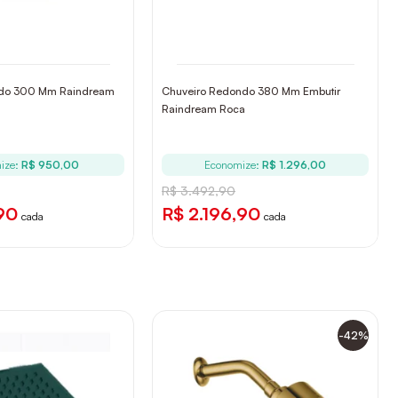
ndo 300 Mm Raindream
Chuveiro Redondo 380 Mm Embutir
Raindream Roca
ize:
R$ 950,00
Economize:
R$ 1.296,00
R$ 3.492,90
90
R$ 2.196,90
cada
cada
-42%