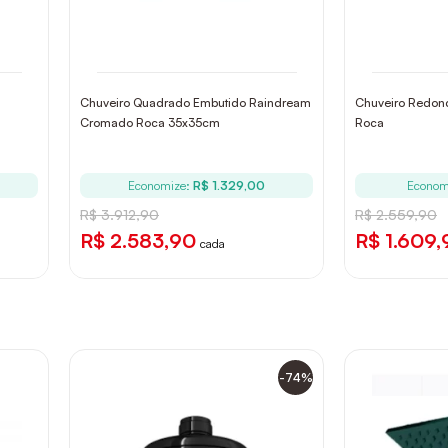
Chuveiro Quadrado Embutido Raindream
Chuveiro Redo
Cromado Roca 35x35cm
Roca
Economize:
R$ 1.329,00
Econom
R$ 3.912,90
R$ 2.559,90
R$ 2.583,90
R$ 1.609,
cada
-74%