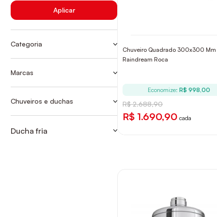
Aplicar
Categoria
Chuveiro Quadrado 300x300 Mm
DUCHA FRIA SEM TUBO
Raindream Roca
DUCHAS FRIAS
Marcas
DECA
Economize:
R$ 998,00
KROMMA
Chuveiros e duchas
R$ 2.688,90
DUCHAS FRIAS
ROCA
R$ 1.690,90
cada
Ducha fria
DUCHA FRIA SEM TUBO