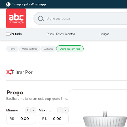
Compre pelo
Whatsapp
Ver tudo
Pisos | Revestimentos
Louças
Home
Metais sanitários
Ducha fria
Ducha fria sem tubo
Filtrar Por
Preço
Escolha uma faixa em reais e aplique o filtro.
+
-
+
-
Mínimo
Máximo
R$
R$