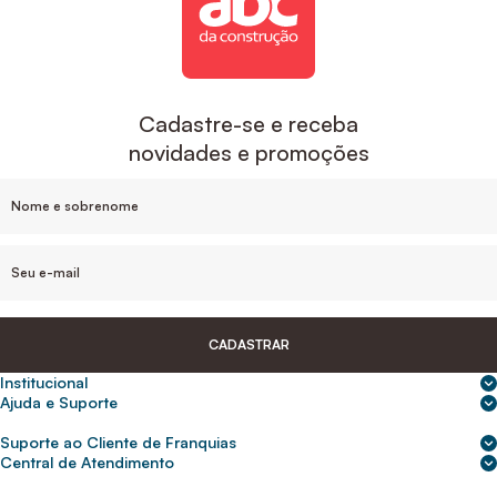
Cadastre-se e receba
novidades e promoções
CADASTRAR
Institucional
Sobre nós
Ajuda e Suporte
Central de Ajuda
Nossas lojas
Suporte ao Cliente de Franquias
Frete e entrega
Para empresas
2ª Via de Boletos - Crédito ABC
Central de Atendimento
Trocas e devoluções
0800 200 0216
Seja um franqueado
Portal de solicitação do titular