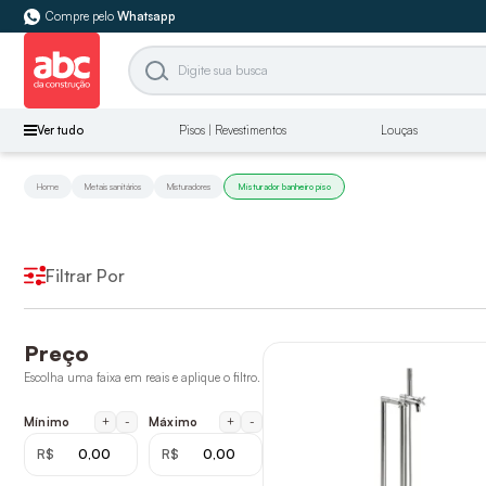
Compre pelo
Whatsapp
Ver tudo
Pisos | Revestimentos
Louças
Home
Metais sanitários
Misturadores
Misturador banheiro piso
Filtrar Por
Preço
Escolha uma faixa em reais e aplique o filtro.
+
-
+
-
Mínimo
Máximo
R$
R$