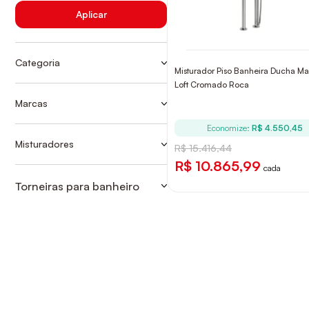
Aplicar
Categoria
Misturador Piso Banheira Ducha M
MISTURADOR BANHEIRO PISO
Loft Cromado Roca
TORNEIRAS MISTURADORES PARA
Marcas
BANHEIRO
ROCA
Economize:
R$ 4.550,45
Misturadores
R$ 15.416,44
MISTURADOR BANHEIRO PISO
R$ 10.865,99
cada
Torneiras para banheiro
TORNEIRAS MISTURADORES PARA
BANHEIRO