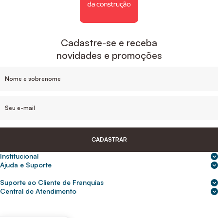
Cadastre-se e receba
novidades e promoções
CADASTRAR
Institucional
Sobre nós
Ajuda e Suporte
Central de Ajuda
Nossas lojas
Suporte ao Cliente de Franquias
Frete e entrega
Para empresas
2ª Via de Boletos - Crédito ABC
Central de Atendimento
Trocas e devoluções
0800 200 0216
Seja um franqueado
Portal de solicitação do titular
Cupons de desconto
Trabalhe conosco
(31) 9 9105-5920