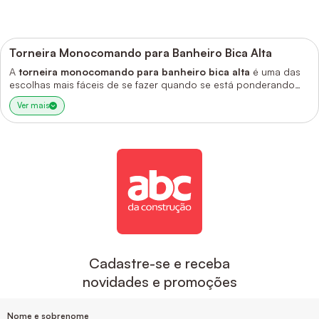
Torneira Monocomando para Banheiro Bica Alta
A
torneira monocomando para banheiro bica alta
é uma das
escolhas mais fáceis de se fazer quando se está ponderando
quais metais comprar para a sua casa. Além de muito bonita e
Ver mais
elegante, ela oferece mais praticidade, o que faz diferença no
dia a dia.
Abaixo, entenda mais sobre a
torneira monocomando
, suas
principais características e muito mais que você encontra aqui
na ABC da Construção.
Cadastre-se e receba
novidades e promoções