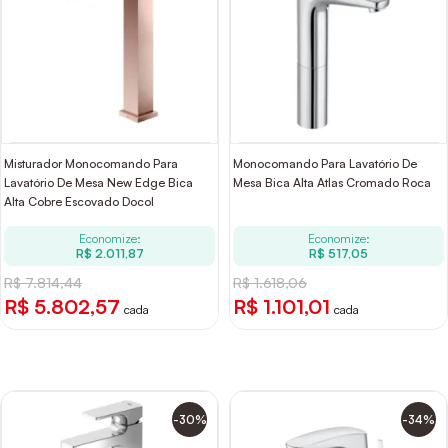
Misturador Monocomando Para
Monocomando Para Lavatório De
Lavatório De Mesa New Edge Bica
Mesa Bica Alta Atlas Cromado Roca
Alta Cobre Escovado Docol
Economize:
Economize:
R$ 2.011,87
R$ 517,05
R$ 7.814,44
R$ 1.618,06
R$ 5.802,57
R$ 1.101,01
cada
cada
-30%
-34%