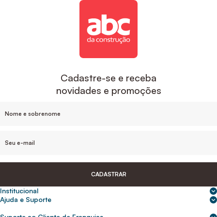
Cadastre-se e receba
novidades e promoções
CADASTRAR
Institucional
Sobre nós
Ajuda e Suporte
Central de Ajuda
Nossas lojas
Suporte ao Cliente de Franquias