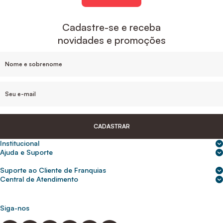
Cadastre-se e receba
novidades e promoções
CADASTRAR
Institucional
Sobre nós
Ajuda e Suporte
Central de Ajuda
Nossas lojas
Suporte ao Cliente de Franquias
Frete e entrega
Para empresas
2ª Via de Boletos - Crédito ABC
Central de Atendimento
Trocas e devoluções
0800 200 0216
Seja um franqueado
Portal de solicitação do titular
Cupons de desconto
Trabalhe conosco
(31) 9 9105-5920
Siga-nos
Política de Privacidade
abcnasuacasa.atendimento@abcdaconstrucao.com.br