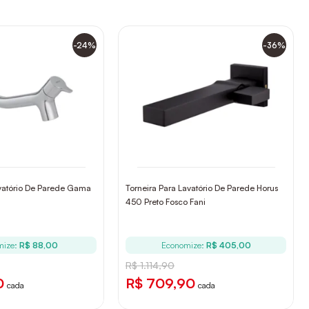
-24%
-36%
avatório De Parede Gama
Torneira Para Lavatório De Parede Horus
450 Preto Fosco Fani
mize:
R$ 88,00
Economize:
R$ 405,00
R$ 1.114,90
0
R$ 709,90
cada
cada