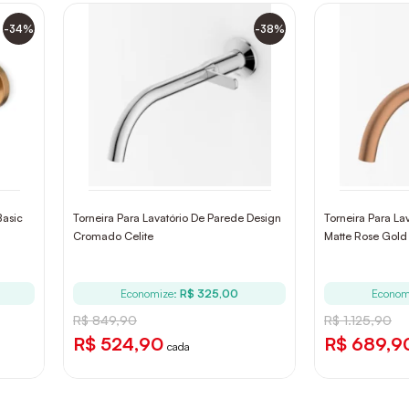
-34%
-38%
Basic
Torneira Para Lavatório De Parede Design
Torneira Para La
Cromado Celite
Matte Rose Gold 
Economize:
R$ 325,00
Econom
R$ 849,90
R$ 1.125,90
R$ 524,90
R$ 689,9
cada