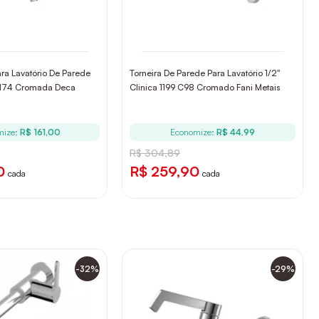
ara Lavatório De Parede
Torneira De Parede Para Lavatório 1/2"
 1174 Cromada Deca
Clinica 1199 C98 Cromado Fani Metais
mize:
R$ 161,00
Economize:
R$ 44,99
R$ 304,89
0
R$ 259,90
cada
cada
-32%
-29%