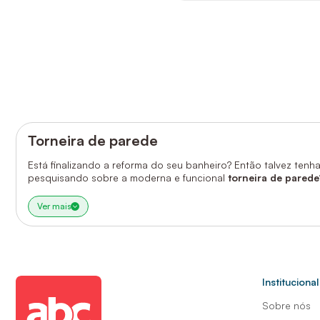
Torneira de parede
Está finalizando a reforma do seu banheiro? Então talvez ten
pesquisando sobre a moderna e funcional
torneira de parede
A torneira de parede é um daqueles detalhes que fazem a dif
Ver mais
Por isso, continue com a gente e saiba o que levar em consid
Institucional
Sobre nós