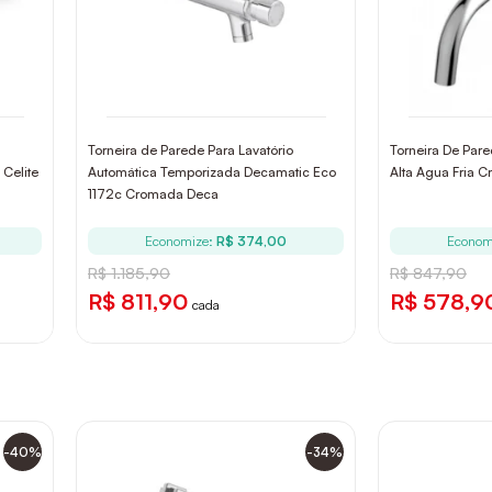
Torneira de Parede Para Lavatório
Torneira De Pare
Celite
Automática Temporizada Decamatic Eco
Alta Agua Fria
1172c Cromada Deca
Economize:
R$ 374,00
Econom
R$ 1.185,90
R$ 847,90
R$ 811,90
R$ 578,9
cada
-40%
-34%