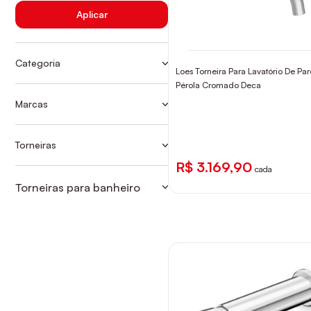
Aplicar
Categoria
Loes Torneira Para Lavatório De Pa
TORNEIRA BANHEIRO PA
Pérola Cromado Deca
TORNEIRAS CONVENCIONAIS
Marcas
PARA BANHEIRO
Ver mais
CELITE
DECA
Torneiras
TORNEIRA BANHEIRO PA
DOCOL
R$ 3.169,90
cada
FABRIMAR
Torneiras para banheiro
TORNEIRAS CONVENCIONAIS
FANI
PARA BANHEIRO
KROMMA
LORENZETTI
MEBER
ROCA