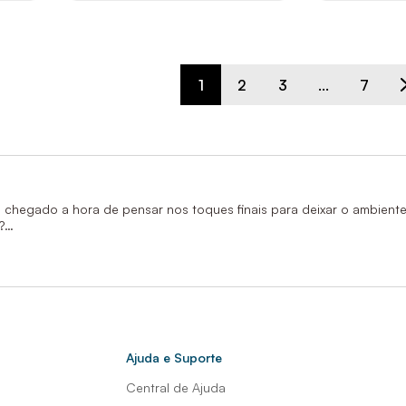
1
2
3
...
7
ha chegado a hora de pensar nos toques finais para deixar o ambien
?
erença e são capazes de acrescentar um toque de charme, conforto e
eração na hora de escolher a torneira de parede para banheiro ideal
Ajuda e Suporte
Central de Ajuda