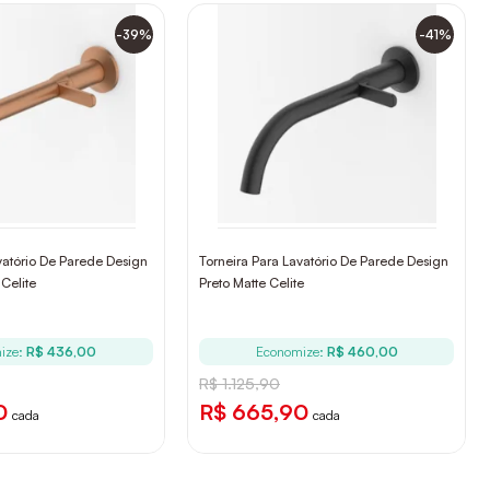
-39%
-41%
vatório De Parede Design
Torneira Para Lavatório De Parede Design
Celite
Preto Matte Celite
ize:
R$ 436,00
Economize:
R$ 460,00
R$ 1.125,90
0
R$ 665,90
cada
cada