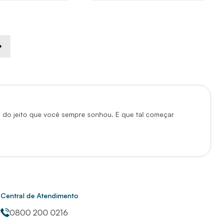
te do jeito que você sempre sonhou. E que tal começar
 funcionalidade ao seu banheiro.
 para as suas necessidades.
Central de Atendimento
0800 200 0216