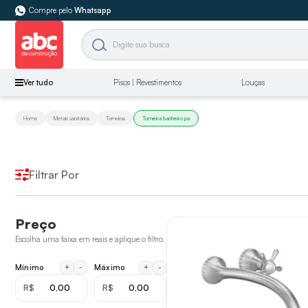
Compre pelo
Whatsapp
Ver tudo
Pisos | Revestimentos
Louças
Home
Metais sanitários
Torneiras
Torneira banheiro pa
Filtrar Por
Preço
Escolha uma faixa em reais e aplique o filtro.
+
-
+
-
Mínimo
Máximo
R$
R$