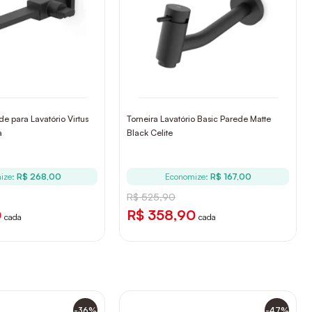
de para Lavatório Virtus
Torneira Lavatório Basic Parede Matte
a
Black Celite
ize:
R$ 268,00
Economize:
R$ 167,00
R$ 525,90
0
R$ 358,90
cada
cada
-36%
-47%