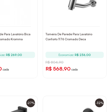
de Para Lavatório Bica
Torneira De Parede Para Lavatório
 Cromado Kromma
Conforto 1176 Cromado Deca
ize:
R$ 269,00
Economize:
R$ 236,00
R$ 804,90
0
R$ 568,90
cada
cada
-27%
-32%