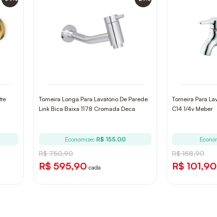
tte
Torneira Longa Para Lavatório De Parede
Torneira Para La
Link Bica Baixa 1178 Cromada Deca
C14 1/4v Meber
Economize:
R$ 155,00
Econo
R$ 750,90
R$ 158,90
R$ 595,90
R$ 101,90
cada