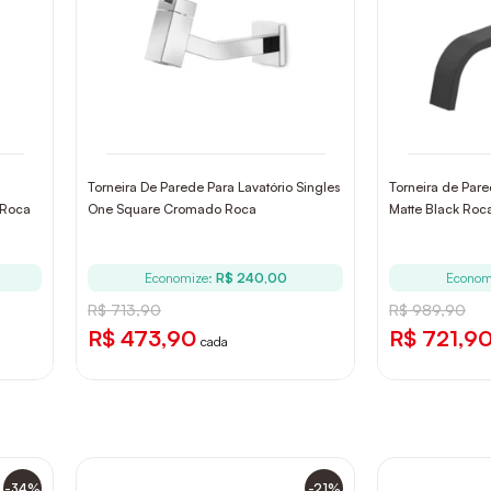
Torneira De Parede Para Lavatório Singles
Torneira de Pare
 Roca
One Square Cromado Roca
Matte Black Roc
Economize:
R$ 240,00
Econom
R$ 713,90
R$ 989,90
R$ 473,90
R$ 721,9
cada
-34%
-21%