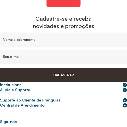
Cadastre-se e receba
novidades e promoções
CADASTRAR
Institucional
Sobre nós
Ajuda e Suporte
Central de Ajuda
Nossas lojas
Suporte ao Cliente de Franquias
Frete e entrega
Para empresas
2ª Via de Boletos - Crédito ABC
Central de Atendimento
Trocas e devoluções
0800 200 0216
Seja um franqueado
Portal de solicitação do titular
Cupons de desconto
Trabalhe conosco
(31) 9 9105-5920
Siga-nos
Política de Privacidade