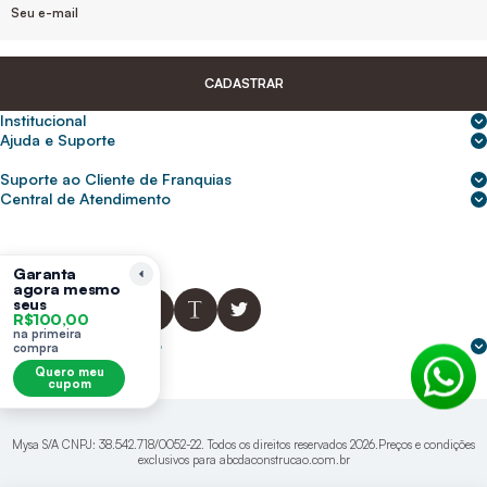
CADASTRAR
Institucional
Sobre nós
Ajuda e Suporte
Central de Ajuda
Nossas lojas
Suporte ao Cliente de Franquias
Frete e entrega
Para empresas
2ª Via de Boletos - Crédito ABC
Central de Atendimento
Trocas e devoluções
0800 200 0216
Seja um franqueado
Portal de solicitação do titular
Cupons de desconto
Trabalhe conosco
(31) 9 9105-5920
Siga-nos
Política de Privacidade
Garanta
agora mesmo
abcnasuacasa.atendimento@abcdaconstrucao.com.br
Privacidade e segurança
seus
R$100,00
Voz: Segunda a Sexta das 08:00 às 18:00
na primeira
Whatsapp: Segunda a Sexta das 08:00 às 18:00
Formas de pagamento
compra
Domingos e Feriados - sem expediente.
Quero meu
cupom
Mysa S/A CNPJ: 38.542.718/0052-22. Todos os direitos reservados 2026.Preços e condições
exclusivos para abcdaconstrucao.com.br