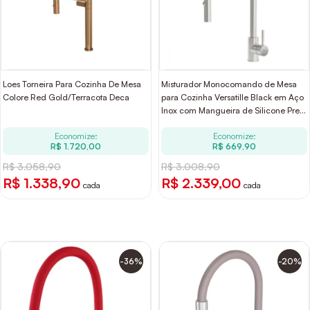
Loes Torneira Para Cozinha De Mesa
Misturador Monocomando de Mesa
Colore Red Gold/Terracota Deca
para Cozinha Versatille Black em Aço
Inox com Mangueira de Silicone Preto
Tramontina
Economize:
Economize:
R$ 1.720,00
R$ 669,90
R$ 3.058,90
R$ 3.008,90
R$ 1.338,90
R$ 2.339,00
cada
cada
-36%
-20%