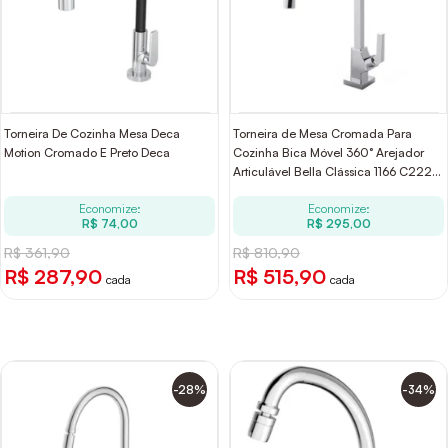
Torneira De Cozinha Mesa Deca
Torneira de Mesa Cromada Para
Motion Cromado E Preto Deca
Cozinha Bica Móvel 360° Arejador
Articulável Bella Clássica 1166 C222
DN 15 1/2 Fani
Economize:
Economize:
R$ 74,00
R$ 295,00
R$ 361,90
R$ 810,90
R$ 287,90
R$ 515,90
cada
cada
-28%
-34%