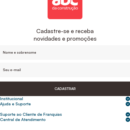
Cadastre-se e receba
novidades e promoções
CADASTRAR
Institucional
Sobre nós
Ajuda e Suporte
Central de Ajuda
Nossas lojas
Suporte ao Cliente de Franquias
Frete e entrega
Para empresas
2ª Via de Boletos - Crédito ABC
Central de Atendimento
Trocas e devoluções
0800 200 0216
Seja um franqueado
Portal de solicitação do titular