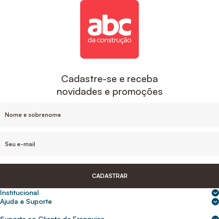
Cadastre-se e receba
novidades e promoções
CADASTRAR
Institucional
Sobre nós
Ajuda e Suporte
Central de Ajuda
Nossas lojas
Suporte ao Cliente de Franquias