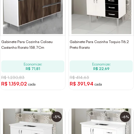
Gabinete Para Cozinha Coliseu
Gabinete Para Cozinha Toquio 116,2
Castanho Rorato 158,7Cm
Preto Rorato
Economize:
Economize:
R$ 71,81
R$ 22,69
R$ 1.230,83
R$ 414,63
R$ 1.159,02
R$ 391,94
cada
cada
-5%
-6%