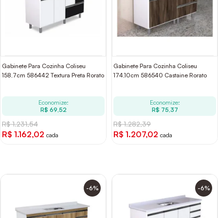
Gabinete Para Cozinha Coliseu
Gabinete Para Cozinha Coliseu
158,7cm 586442 Textura Preta Rorato
174,10cm 586540 Castaine Rorato
Economize:
Economize:
R$ 69,52
R$ 75,37
R$ 1.231,54
R$ 1.282,39
R$ 1.162,02
R$ 1.207,02
cada
cada
-6%
-6%