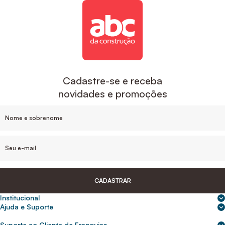
Cadastre-se e receba
novidades e promoções
CADASTRAR
Institucional
Sobre nós
Ajuda e Suporte
Central de Ajuda
Nossas lojas
Suporte ao Cliente de Franquias