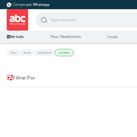
Compre pelo
Whatsapp
Ver tudo
Pisos | Revestimentos
Louças
Home
Moveis
Sala de jantar
Cristaleira
Filtrar Por